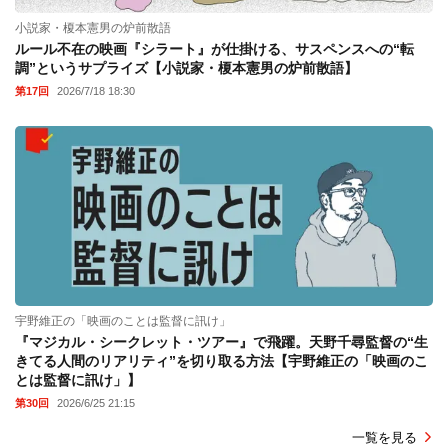
小説家・榎本憲男の炉前散語
ルール不在の映画『シラート』が仕掛ける、サスペンスへの“転
調”というサプライズ【小説家・榎本憲男の炉前散語】
第17回
2026/7/18 18:30
宇野維正の「映画のことは監督に訊け」
『マジカル・シークレット・ツアー』で飛躍。天野千尋監督の“生
きてる人間のリアリティ”を切り取る方法【宇野維正の「映画のこ
とは監督に訊け」】
第30回
2026/6/25 21:15
一覧を見る