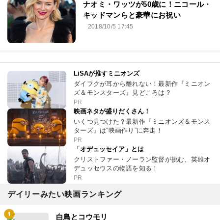
ナオミ・ワッツが50歳に！ニコール・
キッドマンらと豪華にお祝い
2018/10/5 17:45
LiSAが推すミニオンズ
ダイフクが耳から離れない！最新作『ミニオン
ズ＆モンスターズ』見どころは？
PR
映画ネタが盛りだくさん！
いくつ見つけた？最新作『ミニオンズ＆モンス
ターズ』は“映画作り”に奔走！
PR
「オデュッセイア」とは
クリストファー・ノーラン監督が挑む、英雄オ
デュッセウスの物語を知る！
PR
デイリーみたい映画ランキング
白鳥とコウモリ