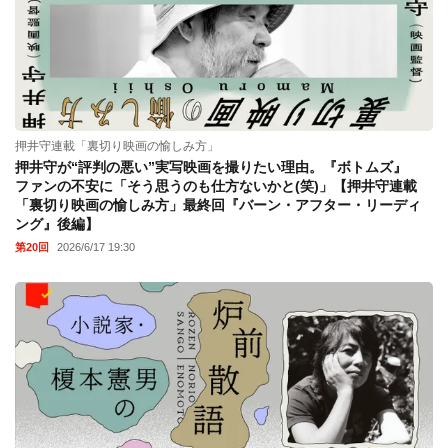
押井守連載「裏切り映画の愉しみ方」
押井守が“評判の悪い”実写映画を撮りたい理由。『ボトムズ』
ファンの不安に「そう思うのも仕方ないかと(笑)」【押井守連載
「裏切り映画の愉しみ方」最終回『バーン・アフター・リーディ
ング』後編】
第20回
2026/6/17 19:30