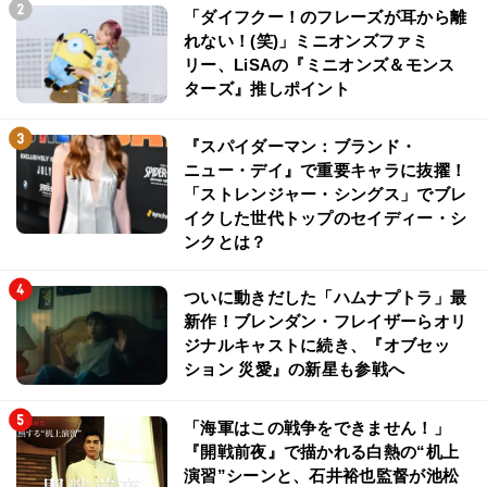
「ダイフクー！のフレーズが耳から離
れない！(笑)」ミニオンズファミ
リー、LiSAの『ミニオンズ＆モンス
ターズ』推しポイント
『スパイダーマン：ブランド・
ニュー・デイ』で重要キャラに抜擢！
「ストレンジャー・シングス」でブレ
イクした世代トップのセイディー・シ
ンクとは？
ついに動きだした「ハムナプトラ」最
新作！ブレンダン・フレイザーらオリ
ジナルキャストに続き、『オブセッ
ション 災愛』の新星も参戦へ
「海軍はこの戦争をできません！」
『開戦前夜』で描かれる白熱の“机上
演習”シーンと、石井裕也監督が池松