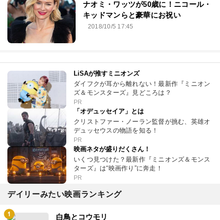
ナオミ・ワッツが50歳に！ニコール・
キッドマンらと豪華にお祝い
2018/10/5 17:45
LiSAが推すミニオンズ
ダイフクが耳から離れない！最新作『ミニオン
ズ＆モンスターズ』見どころは？
PR
「オデュッセイア」とは
クリストファー・ノーラン監督が挑む、英雄オ
デュッセウスの物語を知る！
PR
映画ネタが盛りだくさん！
いくつ見つけた？最新作『ミニオンズ＆モンス
ターズ』は“映画作り”に奔走！
PR
デイリーみたい映画ランキング
白鳥とコウモリ