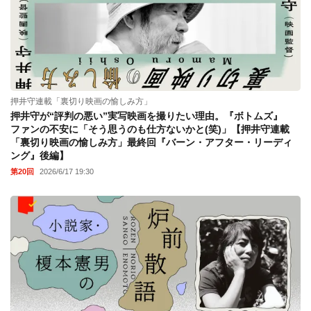
押井守連載「裏切り映画の愉しみ方」
押井守が“評判の悪い”実写映画を撮りたい理由。『ボトムズ』
ファンの不安に「そう思うのも仕方ないかと(笑)」【押井守連載
「裏切り映画の愉しみ方」最終回『バーン・アフター・リーディ
ング』後編】
第20回
2026/6/17 19:30