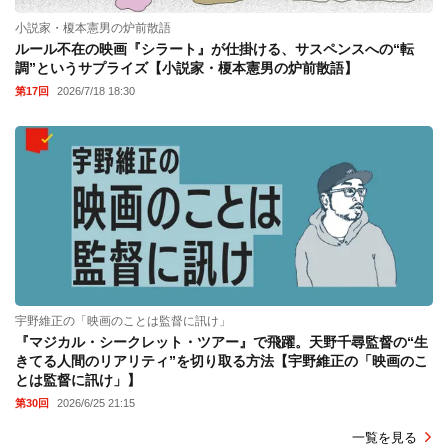
小説家・榎本憲男の炉前散語
ルール不在の映画『シラート』が仕掛ける、サスペンスへの“転
調”というサプライズ【小説家・榎本憲男の炉前散語】
第17回
2026/7/18 18:30
宇野維正の「映画のことは監督に訊け」
『マジカル・シークレット・ツアー』で飛躍。天野千尋監督の“生
きてる人間のリアリティ”を切り取る方法【宇野維正の「映画のこ
とは監督に訊け」】
第30回
2026/6/25 21:15
一覧を見る