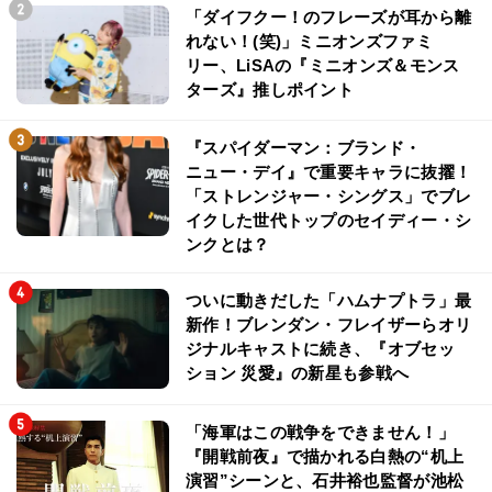
「ダイフクー！のフレーズが耳から離
れない！(笑)」ミニオンズファミ
リー、LiSAの『ミニオンズ＆モンス
ターズ』推しポイント
『スパイダーマン：ブランド・
ニュー・デイ』で重要キャラに抜擢！
「ストレンジャー・シングス」でブレ
イクした世代トップのセイディー・シ
ンクとは？
ついに動きだした「ハムナプトラ」最
新作！ブレンダン・フレイザーらオリ
ジナルキャストに続き、『オブセッ
ション 災愛』の新星も参戦へ
「海軍はこの戦争をできません！」
『開戦前夜』で描かれる白熱の“机上
演習”シーンと、石井裕也監督が池松