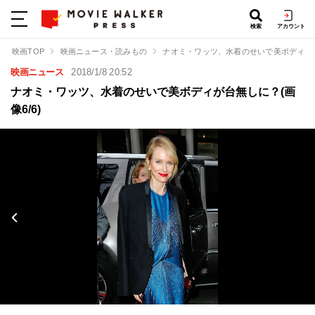
検索
アカウント
映画TOP
映画ニュース・読みもの
ナオミ・ワッツ、水着のせいで美ボディが
映画ニュース
2018/1/8 20:52
ナオミ・ワッツ、水着のせいで美ボディが台無しに？(画
像6/6)