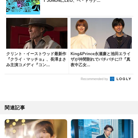
T JUNONにLEO、ペ・ドゥナ...
クリント・イーストウッド最新作
King&Prince永瀬廉と池田エライ
『クライ・マッチョ』、長澤まさ
ザが仲間割れでバチバチに!?『真
み主演コメディ『コン...
夜中乙女...
Recommended by
関連記事