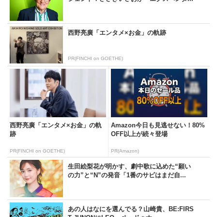
西野亮廣「エンタメ×お金」の軌跡
PR(FINCHI on GOETHE)
西野亮廣「エンタメ×お金」の軌
Amazon今日も見逃せない！80%
跡
OFF以上が続々登場
PR(FINCHI on GOETHE)
PR(Amazon)
生田絵梨花が明かす、劇中歌に込めた“願い
の力”と“N”の発音「1番のサビはまだ自...
あの人はなにを選んでる？山崎貴、BE:FIRS