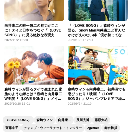
向井康二の唯一無二の魅力がここ
『（LOVE SONG）』森崎ウィンが
に！タイと日本をつなぐ『（LOVE
語る、Snow Man向井康二と育んだ
SONG）』に見る絶妙な表現力
かけがえのない絆「僕が持ってない
ものを確実に持っている」
2025/11/2 12:30
2025/10/31 12:31
森崎ウィンが語るタイで生まれた家
森崎ウィン＆向井康二、初共演でも
族のような絆とは？森崎と向井康二
息ぴったり！映画『（LOVE
W主演『（LOVE SONG）』メイキ
SONG）』ジャパンプレミアで場内
ング映像
アナウンスでも相性の良さを見せつ
2025/10/28 12:01
2025/9/24 21:10
ける
（LOVE SONG）
森崎ウィン
向井康二
及川光博
藤原大祐
齊藤京子
チャンプ・ウィーラチット・トンジラー
2gether
舞台挨拶