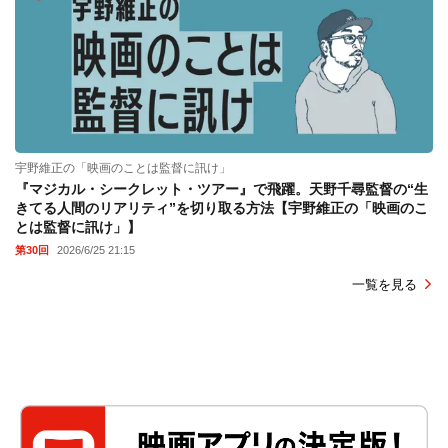
宇野維正の「映画のことは監督に訊け」
『マジカル・シークレット・ツアー』で飛躍。天野千尋監督の“生
きてる人間のリアリティ”を切り取る方法【宇野維正の「映画のこ
とは監督に訊け」】
第30回
2026/6/25 21:15
一覧を見る