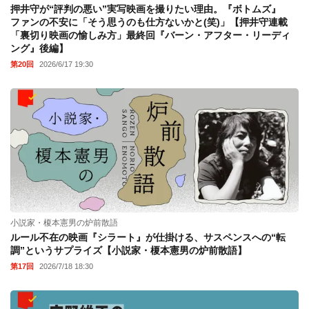
押井守が“評判の悪い”実写映画を撮りたい理由。『ボトムズ』
ファンの不安に「そう思うのも仕方ないかと(笑)」【押井守連載
「裏切り映画の愉しみ方」最終回『バーン・アフター・リーディ
ング』後編】
第20回
2026/6/17 19:30
小説家・榎本憲男の炉前散語
ルール不在の映画『シラート』が仕掛ける、サスペンスへの“転
調”というサプライズ【小説家・榎本憲男の炉前散語】
第17回
2026/7/18 18:30