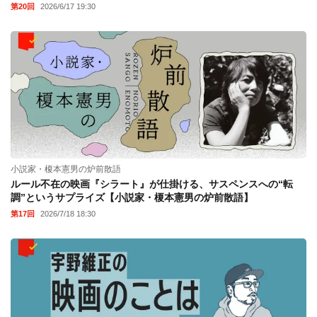
第20回
2026/6/17 19:30
小説家・榎本憲男の炉前散語
ルール不在の映画『シラート』が仕掛ける、サスペンスへの“転
調”というサプライズ【小説家・榎本憲男の炉前散語】
第17回
2026/7/18 18:30