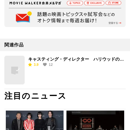
関連作品
キャスティング・ディレクター ハリウッドの顔
3.9
12
を変えた女性
注目のニュース