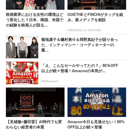
映画業界における女性の環境はど
GOETHEとFINCHIがタッグを組
う変化した？日本、韓国、米国で
み、新メディアを創設
の経験を映画人が語る...
PR(FINCHI on GOETHE)
菊地凛子＆磯村勇斗＆岡野真紀子が語り合っ
た、インティマシー・コーディネーターの
重...
「え、こんなセールやってたの？」80％OFF
以上が続々登場！Amazonの本気が...
PR(Amazon)
【見城徹×藤田晋】AI時代でも変
Amazon今日も見逃せない！80%
わらない経営者の本質
OFF以上が続々登場