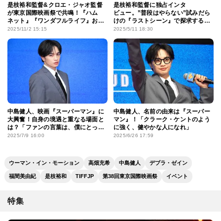
是枝裕和監督&クロエ・ジャオ監督
是枝裕和監督に独占インタ
が東京国際映画祭で共鳴！『ハム
ビュー。”普段はやらない”試みだら
ネット』『ワンダフルライフ』お互
けの『ラストシーン』で探求する、
いの作品に涙した理由
技術革新と人間性の調和
2025/11/2 15:15
2025/5/11 18:30
中島健人、映画『スーパーマン』に
中島健人、名前の由来は『スーパー
大興奮！自身の境遇と重なる場面と
マン』！「クラーク・ケントのよう
は？「ファンの言葉は、僕にとって
に強く、健やかな人になれ」
最高のエネルギー」
2025/7/9 16:00
2025/6/26 17:59
ウーマン・イン・モーション
高畑充希
中島健人
デブラ・ゼイン
福間美由紀
是枝裕和
TIFFJP
第38回東京国際映画祭
イベント
特集