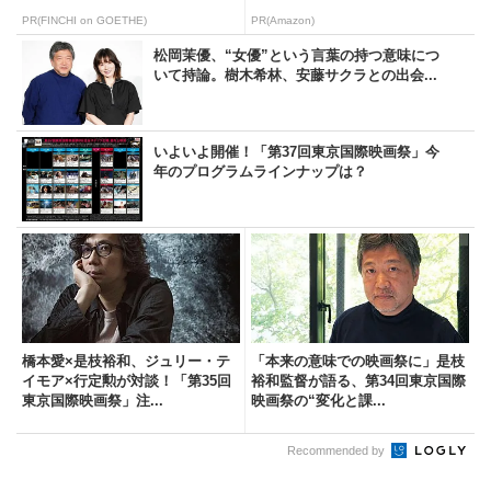
PR(FINCHI on GOETHE)
PR(Amazon)
松岡茉優、“女優”という言葉の持つ意味につ
いて持論。樹木希林、安藤サクラとの出会...
いよいよ開催！「第37回東京国際映画祭」今
年のプログラムラインナップは？
橋本愛×是枝裕和、ジュリー・テ
「本来の意味での映画祭に」是枝
イモア×行定勲が対談！「第35回
裕和監督が語る、第34回東京国際
東京国際映画祭」注...
映画祭の“変化と課...
Recommended by