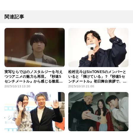
関連記事
実写ならではのノスタルジーを与え
松村北斗はSixTONESのメンバーと
つつアニメの魅力も再現。『秒速5
いると「弾けている」？『秒速5セ
センチメートル』から感じる徹底的
ンチメートル』初日舞台挨拶で、高
な原作へのリスペクト
畑充希＆宮崎あおいからギャップを
2025/10/13 13:30
2025/10/10 21:00
指摘され照れ笑い