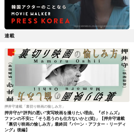
連載
押井守連載「裏切り映画の愉しみ方」
押井守が“評判の悪い”実写映画を撮りたい理由。『ボトムズ』
ファンの不安に「そう思うのも仕方ないかと(笑)」【押井守連載
「裏切り映画の愉しみ方」最終回『バーン・アフター・リーディ
ング』後編】