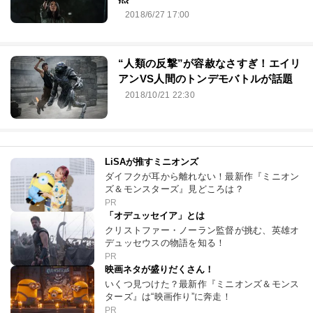
2018/6/27 17:00
“人類の反撃”が容赦なさすぎ！エイリ
アンVS人間のトンデモバトルが話題
2018/10/21 22:30
LiSAが推すミニオンズ
ダイフクが耳から離れない！最新作『ミニオン
ズ＆モンスターズ』見どころは？
PR
「オデュッセイア」とは
クリストファー・ノーラン監督が挑む、英雄オ
デュッセウスの物語を知る！
PR
映画ネタが盛りだくさん！
いくつ見つけた？最新作『ミニオンズ＆モンス
ターズ』は“映画作り”に奔走！
PR