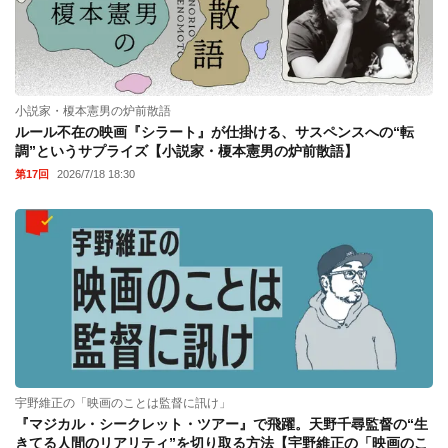
小説家・榎本憲男の炉前散語
ルール不在の映画『シラート』が仕掛ける、サスペンスへの“転
調”というサプライズ【小説家・榎本憲男の炉前散語】
第17回
2026/7/18 18:30
宇野維正の「映画のことは監督に訊け」
『マジカル・シークレット・ツアー』で飛躍。天野千尋監督の“生
きてる人間のリアリティ”を切り取る方法【宇野維正の「映画のこ