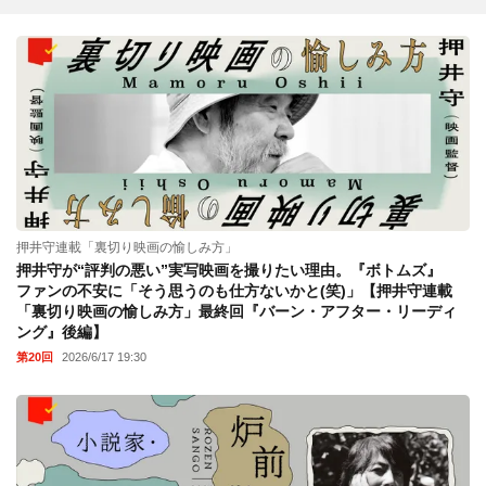
押井守連載「裏切り映画の愉しみ方」
押井守が“評判の悪い”実写映画を撮りたい理由。『ボトムズ』
ファンの不安に「そう思うのも仕方ないかと(笑)」【押井守連載
「裏切り映画の愉しみ方」最終回『バーン・アフター・リーディ
ング』後編】
第20回
2026/6/17 19:30