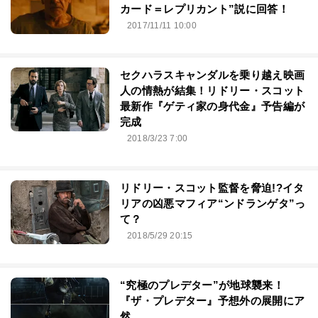
カード＝レプリカント”説に回答！
2017/11/11 10:00
セクハラスキャンダルを乗り越え映画
人の情熱が結集！リドリー・スコット
最新作『ゲティ家の身代金』予告編が
完成
2018/3/23 7:00
リドリー・スコット監督を脅迫!?イタ
リアの凶悪マフィア“ンドランゲタ”っ
て？
2018/5/29 20:15
“究極のプレデター”が地球襲来！
『ザ・プレデター』予想外の展開にア
然