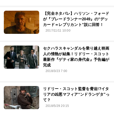
【完全ネタバレ】ハリソン・フォード
が『ブレードランナー2049』の“デッ
カード＝レプリカント”説に回答！
2017/11/11 10:00
セクハラスキャンダルを乗り越え映画
人の情熱が結集！リドリー・スコット
最新作『ゲティ家の身代金』予告編が
完成
2018/3/23 7:00
リドリー・スコット監督を脅迫!?イタ
リアの凶悪マフィア“ンドランゲタ”っ
て？
2018/5/29 20:15