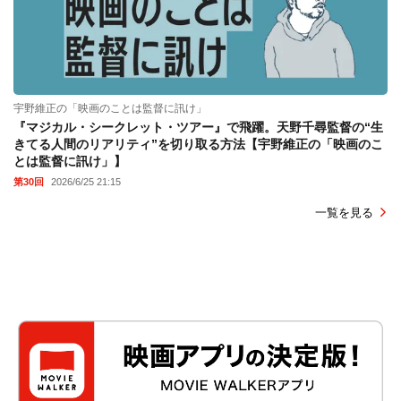
宇野維正の「映画のことは監督に訊け」
『マジカル・シークレット・ツアー』で飛躍。天野千尋監督の“生
きてる人間のリアリティ”を切り取る方法【宇野維正の「映画のこ
とは監督に訊け」】
第30回
2026/6/25 21:15
一覧を見る