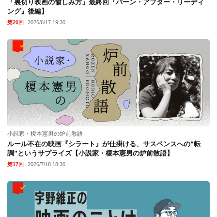
「裏切り映画の愉しみ方」最終回『バーン・アフター・リーディ
ング』後編】
第20回
2026/6/17 19:30
小説家・榎本憲男の炉前散語
ルール不在の映画『シラート』が仕掛ける、サスペンスへの“転
調”というサプライズ【小説家・榎本憲男の炉前散語】
第17回
2026/7/18 18:30