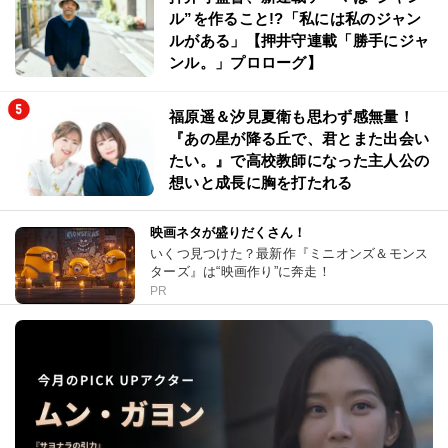
ル”を作ること!?「私には私のジャン
ルがある」【押井守連載「勝手にジャ
ンル。」プロローグ】
福原遥＆汐見夏衛も思わず感無量！
『あの星が降る丘で、君とまた出会い
たい。』で高校教師になった主人公の
想いと成長に胸を打たれる
映画ネタが盛りだくさん！
いくつ見つけた？最新作『ミニオンズ＆モンス
ターズ』は“映画作り”に奔走！
PR