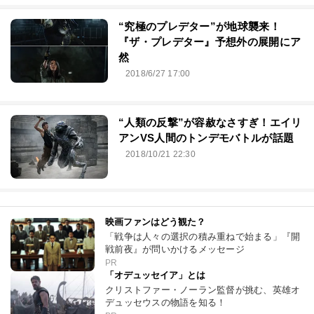
“究極のプレデター”が地球襲来！
『ザ・プレデター』予想外の展開にア
然
2018/6/27 17:00
“人類の反撃”が容赦なさすぎ！エイリ
アンVS人間のトンデモバトルが話題
2018/10/21 22:30
映画ファンはどう観た？
「戦争は人々の選択の積み重ねで始まる」『開
戦前夜』が問いかけるメッセージ
PR
「オデュッセイア」とは
クリストファー・ノーラン監督が挑む、英雄オ
デュッセウスの物語を知る！