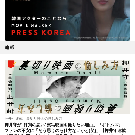
連載
押井守連載「裏切り映画の愉しみ方」
押井守が“評判の悪い”実写映画を撮りたい理由。『ボトムズ』
ファンの不安に「そう思うのも仕方ないかと(笑)」【押井守連載