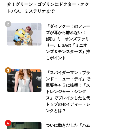
介！グリーン・ゴブリンにドクター・オク
介！グリーン・ゴ
トパス、ミステリオまで
トパス、ミステリ
「ダイフクー！のフレー
ズが耳から離れない！
(笑)」ミニオンズファミ
リー、LiSAの『ミニオ
ンズ＆モンスターズ』推
しポイント
『スパイダーマン：ブラ
ンド・ニュー・デイ』で
重要キャラに抜擢！「ス
トレンジャー・シング
ス」でブレイクした世代
トップのセイディー・シ
ンクとは？
ついに動きだした「ハム