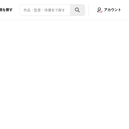
館を探す
アカウント
ット御礼ツアー、橋本環奈は福岡凱旋に「地元っていい！安心します」と笑顔
画像