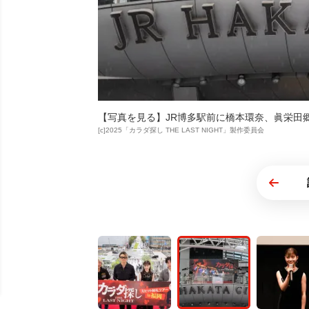
【写真を見る】JR博多駅前に橋本環奈、眞栄田
[c]2025「カラダ探し THE LAST NIGHT」製作委員会