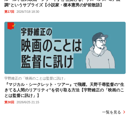
調”というサプライズ【小説家・榎本憲男の炉前散語】
第17回
2026/7/18 18:30
宇野維正の「映画のことは監督に訊け」
『マジカル・シークレット・ツアー』で飛躍。天野千尋監督の“生
きてる人間のリアリティ”を切り取る方法【宇野維正の「映画のこ
とは監督に訊け」】
第30回
2026/6/25 21:15
一覧を見る