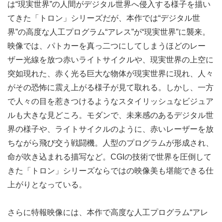
は“現実世界”の人間がデジタル世界へ侵入する様子を描い
てきた「トロン」シリーズだが、本作では“デジタル世
界”の高度な人工プログラム“アレス”が“現実世界”に襲来。
映像では、パトカーを真っ二つにしてしまうほどのレー
ザー光線を放つ赤いライトサイクルや、現実世界の上空に
突如現れた、赤く光る巨大な物体が現実世界に現れ、人々
がその恐怖に震え上がる様子が見て取れる。しかし、一方
で人々の目を惹きつけるようなスタイリッシュなビジュア
ルも大きな見どころ。モダンで、未来感のあるデジタル世
界の様子や、ライトサイクルのように、赤いレーザーを放
ちながら飛び交う戦闘機。人型のプログラムが形成され、
命が吹き込まれる描写など。CGIの技術で世界を圧倒して
きた「トロン」シリーズならではの映像美も堪能できる仕
上がりとなっている。
さらに特報映像には、本作で高度な人工プログラム“アレ