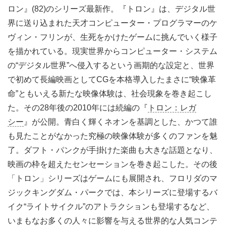
ロン』(82)のシリーズ最新作。『トロン』は、デジタル世
界に送り込まれた天才コンピューター・プログラマーのケ
ヴィン・フリンが、生死をかけたゲームに挑んでいく様子
を描かれている。現実世界からコンピューター・システム
の“デジタル世界”へ侵入するという画期的な設定と、世界
で初めて長編映画としてCGを本格導入したまさに“映像革
命”ともいえる新たな映像体験は、社会現象を巻き起こし
た。その28年後の2010年には続編の『
トロン：レガ
シー
』が公開。青白く輝くネオンを基調とした、かつて誰
も見たことがなかった究極の映像体験が多くのファンを魅
了。ダフト・パンクが手掛けた楽曲も大きな話題となり、
映画の枠を超えたセンセーションを巻き起こした。その後
「トロン」シリーズはゲームにも展開され、フロリダのマ
ジックキングダム・パークでは、本シリーズに登場するバ
イク“ライトサイクル”のアトラクションも登場するなど、
いまもなお多くの人々に影響を与える世界的な人気コンテ