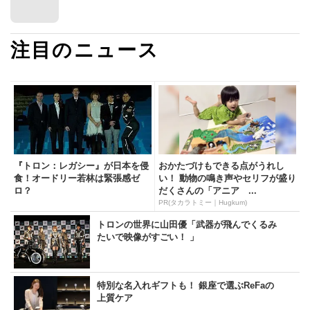
注目のニュース
『トロン：レガシー』が日本を侵
おかたづけもできる点がうれし
食！オードリー若林は緊張感ゼ
い！ 動物の鳴き声やセリフが盛り
ロ？
だくさんの「アニア ...
PR(タカラトミー｜Hugkum)
トロンの世界に山田優「武器が飛んでくるみ
たいで映像がすごい！ 」
特別な名入れギフトも！ 銀座で選ぶReFaの
上質ケア