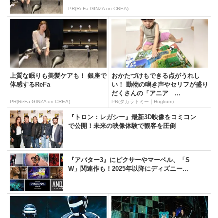
PR(ReFa GINZA on CREA)
上質な眠りも美髪ケアも！ 銀座で
おかたづけもできる点がうれし
体感するReFa
い！ 動物の鳴き声やセリフが盛り
だくさんの「アニア ...
PR(ReFa GINZA on CREA)
PR(タカラトミー｜Hugkum)
『トロン：レガシー』最新3D映像をコミコン
で公開！未来の映像体験で観客を圧倒
『アバター3』にピクサーやマーベル、「S
W」関連作も！2025年以降にディズニー...