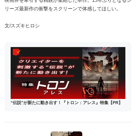
映画界を牽引する精鋭が集結した本作。15年ぶりとなるシ
リーズ最新作の衝撃をスクリーンで体感してほしい。
文/スズキヒロシ
“伝説”が新たに動き出す！『トロン：アレス』特集【PR】