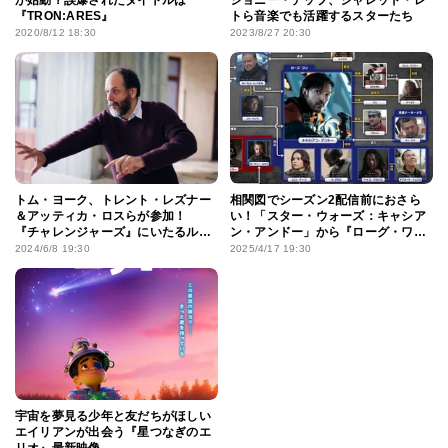
『TRON:ARES』
トら音楽でも活躍するスターたち
2020/8/12 18:30
2023/8/27 20:30
トム・ヨーク、トレント・レズナー
相関図でシーズン2配信前におさら
＆アッティカ・ロスらが参加！
い！「スター・ウォーズ：キャシア
『チャレンジャーズ』にいたるル
ン・アンドー」から『ローグ・ワ
カ・グァダニーノ作品の音楽へのこ
ン』に続く道のり
2024/6/8 19:30
2025/4/17 19:30
だわり
宇宙を夢見る少年と友だちがほしい
エイリアンが出会う『星つなぎのエ
リオ』最新映像