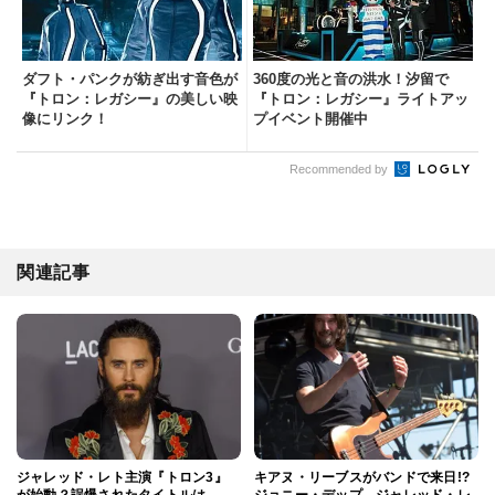
ダフト・パンクが紡ぎ出す音色が
360度の光と音の洪水！汐留で
『トロン：レガシー』の美しい映
『トロン：レガシー』ライトアッ
像にリンク！
プイベント開催中
Recommended by
関連記事
ジャレッド・レト主演『トロン3』
キアヌ・リーブスがバンドで来日!?
が始動？誤爆されたタイトルは
ジョニー・デップ、ジャレッド・レ