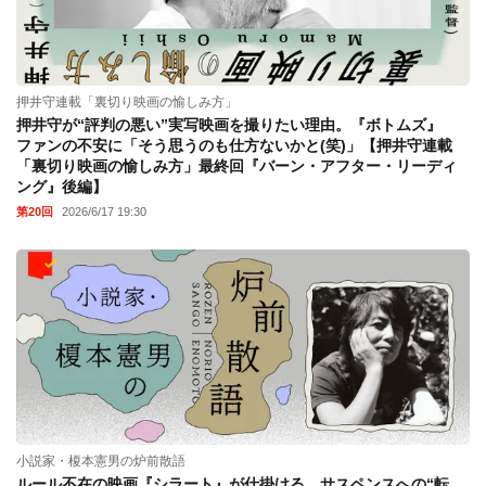
押井守連載「裏切り映画の愉しみ方」
押井守が“評判の悪い”実写映画を撮りたい理由。『ボトムズ』
ファンの不安に「そう思うのも仕方ないかと(笑)」【押井守連載
「裏切り映画の愉しみ方」最終回『バーン・アフター・リーディ
ング』後編】
第20回
2026/6/17 19:30
小説家・榎本憲男の炉前散語
ルール不在の映画『シラート』が仕掛ける、サスペンスへの“転