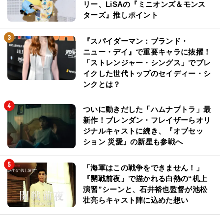
リー、LiSAの『ミニオンズ＆モンス
ターズ』推しポイント
『スパイダーマン：ブランド・
ニュー・デイ』で重要キャラに抜擢！
「ストレンジャー・シングス」でブレ
イクした世代トップのセイディー・シ
ンクとは？
ついに動きだした「ハムナプトラ」最
新作！ブレンダン・フレイザーらオリ
ジナルキャストに続き、『オブセッ
ション 災愛』の新星も参戦へ
「海軍はこの戦争をできません！」
『開戦前夜』で描かれる白熱の“机上
演習”シーンと、石井裕也監督が池松
壮亮らキャスト陣に込めた想い