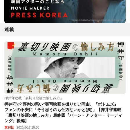
連載
押井守連載「裏切り映画の愉しみ方」
押井守が“評判の悪い”実写映画を撮りたい理由。『ボトムズ』
ファンの不安に「そう思うのも仕方ないかと(笑)」【押井守連載
「裏切り映画の愉しみ方」最終回『バーン・アフター・リーディ
ング』後編】
第20回
2026/6/17 19:30