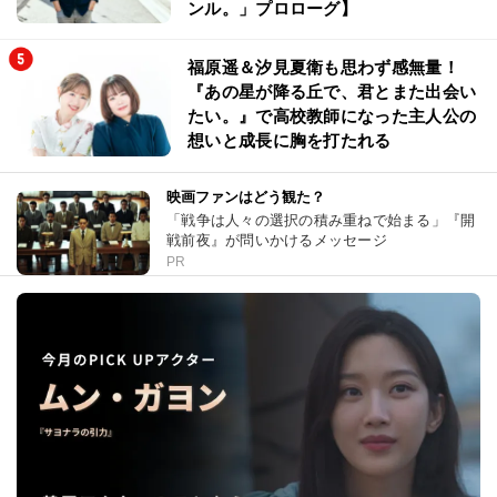
ンル。」プロローグ】
福原遥＆汐見夏衛も思わず感無量！
『あの星が降る丘で、君とまた出会い
たい。』で高校教師になった主人公の
想いと成長に胸を打たれる
映画ファンはどう観た？
「戦争は人々の選択の積み重ねで始まる」『開
戦前夜』が問いかけるメッセージ
PR