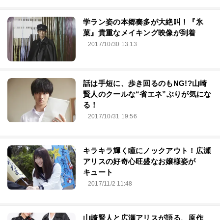
学ラン姿の本郷奏多が大絶叫！『氷
菓』貴重なメイキング映像が到着
2017/10/30 13:13
話は手短に、歩き回るのもNG!?山崎
賢人のクールな“省エネ”ぶりが気にな
る！
2017/10/31 19:56
キラキラ輝く瞳にノックアウト！広瀬
アリスの好奇心旺盛なお嬢様姿が
キュート
2017/11/2 11:48
山崎賢人と広瀬アリスが語る、原作