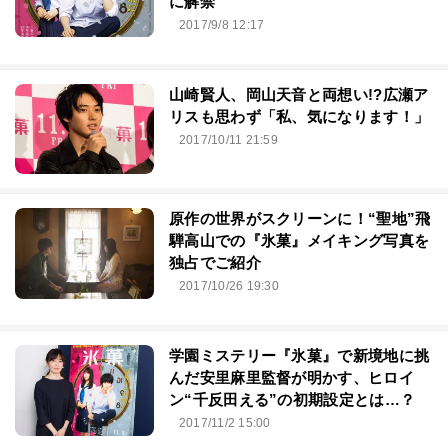
に解禁
2017/9/8 12:17
山崎賢人、岡山天音と両想い!?広瀬ア
リスも思わず「私、気になります！」
2017/10/11 21:59
原作の世界がスクリーンに！“聖地”飛
騨高山での『氷菓』メイキング写真を
独占でご紹介
2017/10/26 19:30
学園ミステリー『氷菓』で新境地に挑
んだ安里麻里監督が明かす、ヒロイ
ン“千反田える”の初期設定とは…？
2017/11/2 15:00