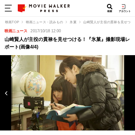
検索
アカウント
映画TOP
映画ニュース・読みもの
氷菓
山崎賢人が主役の貫禄を見せつけ
映画ニュース
2017/10/18 12:00
山崎賢人が主役の貫禄を見せつける！『氷菓』撮影現場レ
ポート(画像4/4)