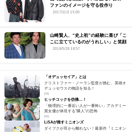
ファンのイメージを守る役作り
2017/11/2 15:00
山崎賢人、“史上初”の経験に喜び「こ
こに立てているのがうれしい」と笑顔
2018/5/28 18:57
「オデュッセイア」とは
クリストファー・ノーラン監督が挑む、英雄オ
デュッセウスの物語を知る！
PR
ヒッチコックを彷彿…！
「物理的に一番近い人が一番怖い」アカデミー
賞女優が体現する“隣人”の恐怖
PR
LiSAが推すミニオンズ
ダイフクが耳から離れない！最新作『ミニオン