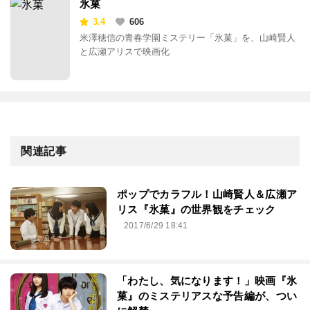
氷菓
3.4
606
米澤穂信の青春学園ミステリー「氷菓」を、山崎賢人
と広瀬アリスで映画化
関連記事
ポップでカラフル！山崎賢人＆広瀬ア
リス『氷菓』の世界観をチェック
2017/6/29 18:41
「わたし、気になります！」映画『氷
菓』のミステリアスな予告編が、つい