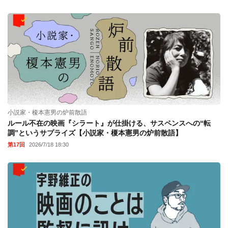
小説家・榎本憲男の炉前散語
ルール不在の映画『シラート』が仕掛ける、サスペンスへの“転
調”というサプライズ【小説家・榎本憲男の炉前散語】
第17回
2026/7/18 18:30