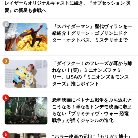
レイザーらオリジナルキャストに続き、『オブセッション 災
愛』の新星も参戦へ
『スパイダーマン』歴代ヴィランを一
挙紹介！グリーン・ゴブリンにドク
ター・オクトパス、ミステリオまで
「ダイフクー！のフレーズが耳から離
れない！(笑)」ミニオンズファミ
リー、LiSAの『ミニオンズ＆モンス
ターズ』推しポイント
恐竜映画にベトナム戦争をぶち込むと
こうなる！単なるトンデモ映画に収ま
らない『プリミティヴ・ウォー 恐竜
戦争』が描くジャンルの進化
“ホラー映画の元祖”『カリガリ博士』