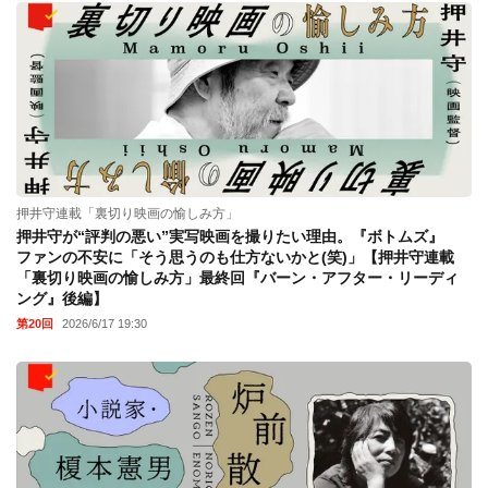
押井守連載「裏切り映画の愉しみ方」
押井守が“評判の悪い”実写映画を撮りたい理由。『ボトムズ』
ファンの不安に「そう思うのも仕方ないかと(笑)」【押井守連載
「裏切り映画の愉しみ方」最終回『バーン・アフター・リーディ
ング』後編】
第20回
2026/6/17 19:30