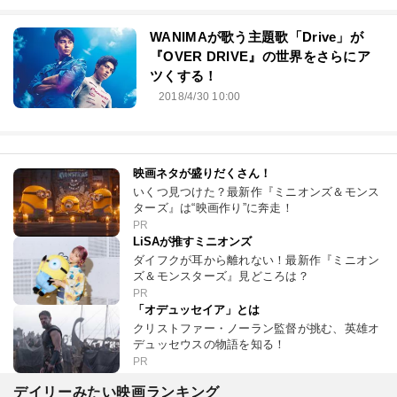
WANIMAが歌う主題歌「Drive」が
『OVER DRIVE』の世界をさらにア
ツくする！
2018/4/30 10:00
映画ネタが盛りだくさん！
いくつ見つけた？最新作『ミニオンズ＆モンス
ターズ』は“映画作り”に奔走！
PR
LiSAが推すミニオンズ
ダイフクが耳から離れない！最新作『ミニオン
ズ＆モンスターズ』見どころは？
PR
「オデュッセイア」とは
クリストファー・ノーラン監督が挑む、英雄オ
デュッセウスの物語を知る！
PR
デイリーみたい映画ランキング