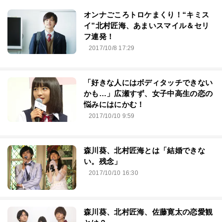
オンナごころトロケまくり！“キミス
イ”北村匠海、あまいスマイル＆セリ
フ連発！
2017/10/8 17:29
「好きな人にはボディタッチできない
かも…」広瀬すず、女子中高生の恋の
悩みにはにかむ！
2017/10/10 9:59
森川葵、北村匠海とは「結婚できな
い。残念」
2017/10/10 16:30
森川葵、北村匠海、佐藤寛太の恋愛観