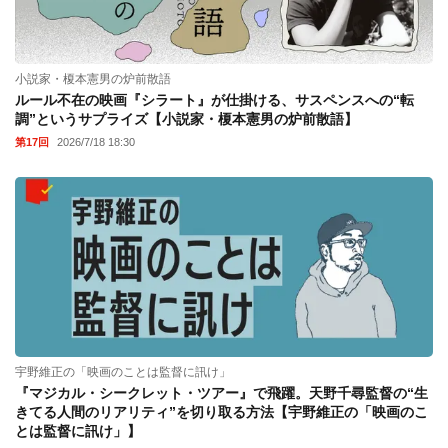
小説家・榎本憲男の炉前散語
ルール不在の映画『シラート』が仕掛ける、サスペンスへの“転
調”というサプライズ【小説家・榎本憲男の炉前散語】
第17回
2026/7/18 18:30
宇野維正の「映画のことは監督に訊け」
『マジカル・シークレット・ツアー』で飛躍。天野千尋監督の“生
きてる人間のリアリティ”を切り取る方法【宇野維正の「映画のこ
とは監督に訊け」】