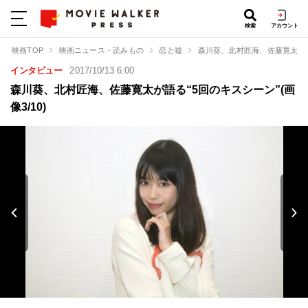
検索
アカウント
映画TOP
映画ニュース・読みもの
恋と嘘
森川葵、北村匠海、佐藤寛太が語
インタビュー
2017/10/13 6:00
森川葵、北村匠海、佐藤寛太が語る“5回のキスシーン”(画
像3/10)