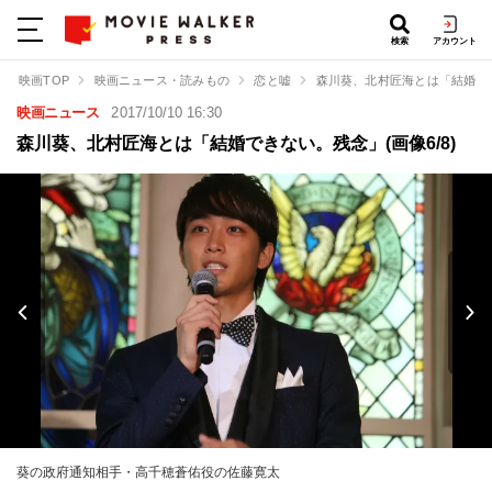
検索
アカウント
映画TOP
映画ニュース・読みもの
恋と嘘
森川葵、北村匠海とは「結婚で
映画ニュース
2017/10/10 16:30
森川葵、北村匠海とは「結婚できない。残念」(画像6/8)
葵の政府通知相手・高千穂蒼佑役の佐藤寛太