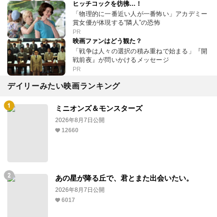
ヒッチコックを彷彿…！
「物理的に一番近い人が一番怖い」アカデミー
賞女優が体現する“隣人”の恐怖
PR
映画ファンはどう観た？
「戦争は人々の選択の積み重ねで始まる」『開
戦前夜』が問いかけるメッセージ
PR
デイリーみたい映画ランキング
ミニオンズ＆モンスターズ
2026年8月7日公開
12660
あの星が降る丘で、君とまた出会いたい。
2026年8月7日公開
6017