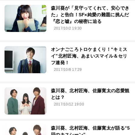
森川葵が「見守ってくれて、安心でき
た」と告白！SF×純愛の難題に挑んだ
『恋と嘘』の秘密に迫る
2017/10/2 19:30
オンナごころトロケまくり！“キミス
イ”北村匠海、あまいスマイル＆セリ
フ連発！
2017/10/8 17:29
森川葵、北村匠海、佐藤寛太の恋愛観
とは？
2017/10/12 19:00
森川葵、北村匠海、佐藤寛太が語る“5
回のキスシーン”