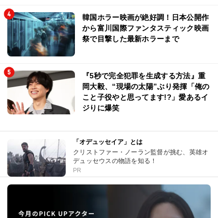
韓国ホラー映画が絶好調！日本公開作
から富川国際ファンタスティック映画
祭で目撃した最新ホラーまで
『5秒で完全犯罪を生成する方法』重
岡大毅、“現場の太陽”ぶり発揮「俺の
こと子役やと思ってます!?」愛あるイ
ジりに爆笑
「オデュッセイア」とは
クリストファー・ノーラン監督が挑む、英雄オ
デュッセウスの物語を知る！
PR