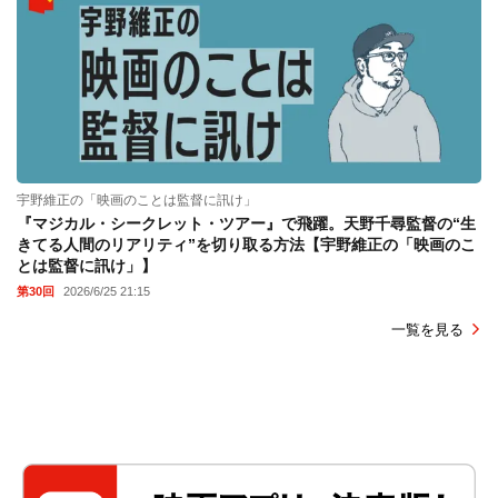
宇野維正の「映画のことは監督に訊け」
『マジカル・シークレット・ツアー』で飛躍。天野千尋監督の“生
きてる人間のリアリティ”を切り取る方法【宇野維正の「映画のこ
とは監督に訊け」】
第30回
2026/6/25 21:15
一覧を見る