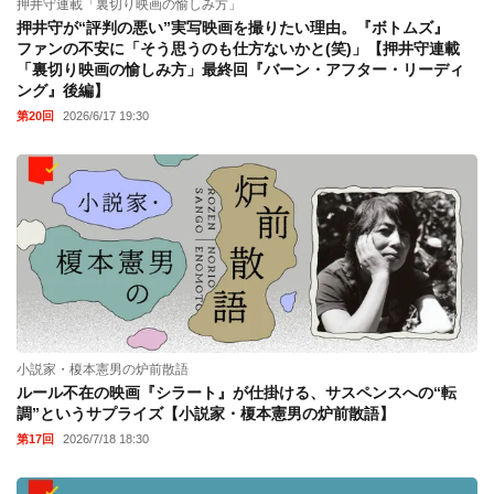
押井守連載「裏切り映画の愉しみ方」
押井守が“評判の悪い”実写映画を撮りたい理由。『ボトムズ』
ファンの不安に「そう思うのも仕方ないかと(笑)」【押井守連載
「裏切り映画の愉しみ方」最終回『バーン・アフター・リーディ
ング』後編】
第20回
2026/6/17 19:30
小説家・榎本憲男の炉前散語
ルール不在の映画『シラート』が仕掛ける、サスペンスへの“転
調”というサプライズ【小説家・榎本憲男の炉前散語】
第17回
2026/7/18 18:30