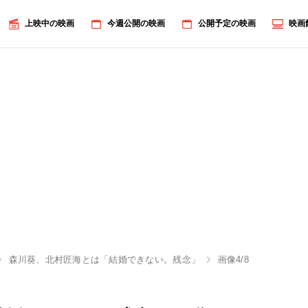
上映中の映画
今週公開の映画
公開予定の映画
映画
森川葵、北村匠海とは「結婚できない。残念」
画像4/8