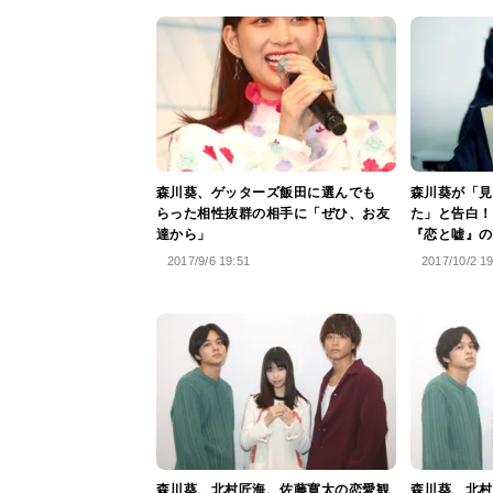
森川葵、ゲッターズ飯田に選んでも
森川葵が「見
らった相性抜群の相手に「ぜひ、お友
た」と告白！
達から」
『恋と嘘』の
2017/9/6 19:51
2017/10/2 1
森川葵、北村匠海、佐藤寛太の恋愛観
森川葵、北村