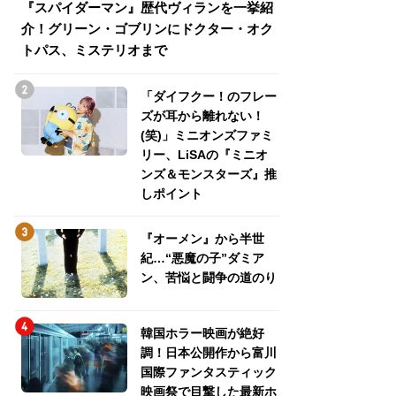
『スパイダーマン』歴代ヴィランを一挙紹
『スパイダーマン
介！グリーン・ゴブリンにドクター・オク
介！グリーン・ゴ
トパス、ミステリオまで
トパス、ミステリ
「ダイフクー！のフレー
ズが耳から離れない！
(笑)」ミニオンズファミ
リー、LiSAの『ミニオ
ンズ＆モンスターズ』推
しポイント
『オーメン』から半世
紀…“悪魔の子”ダミア
ン、苦悩と闘争の道のり
韓国ホラー映画が絶好
調！日本公開作から富川
国際ファンタスティック
映画祭で目撃した最新ホ