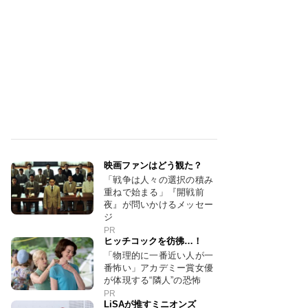
映画ファンはどう観た？
「戦争は人々の選択の積み
重ねで始まる」『開戦前
夜』が問いかけるメッセー
ジ
PR
ヒッチコックを彷彿…！
「物理的に一番近い人が一
番怖い」アカデミー賞女優
が体現する“隣人”の恐怖
PR
LiSAが推すミニオンズ