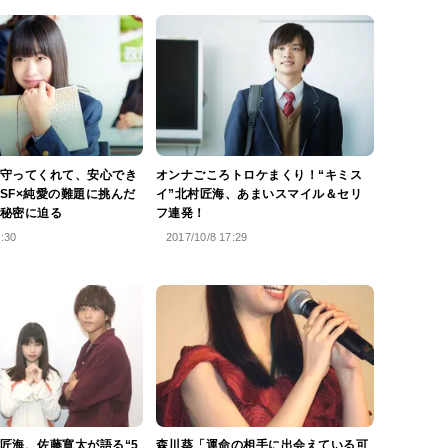
守ってくれて、安心でき
オンナごころトロケまくり！“キミス
SF×純愛の難題に挑んだ
イ”北村匠海、あまいスマイル＆セリ
秘密に迫る
フ連発！
9:30
2017/10/8 17:29
匠海、佐藤寛太が語る“5
森川葵「運命の相手に出会えている可