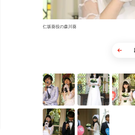
仁坂葵役の森川葵