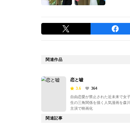
関連作品
恋と嘘
3.6
364
自由恋愛が禁止された近未来で女
生の三角関係を描く人気漫画を森
主演で映画化
関連記事