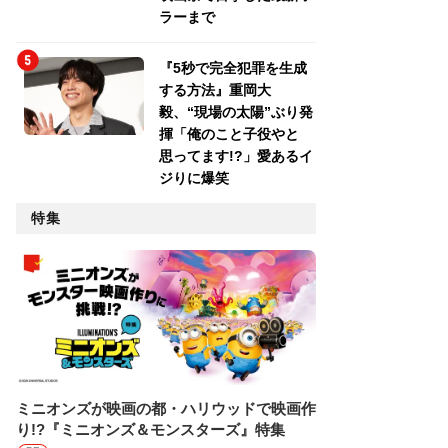
ラーまで
『5秒で完全犯罪を生成
する方法』重岡大
毅、“現場の太陽”ぶり発
揮「俺のこと子役やと
思ってます!?」愛あるイ
ジりに爆笑
特集
ミニオンズが映画の都・ハリウッドで映画作
り!?『ミニオンズ＆モンスターズ』特集