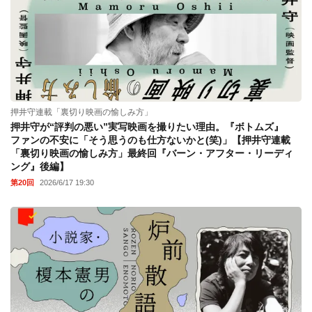
押井守連載「裏切り映画の愉しみ方」
押井守が“評判の悪い”実写映画を撮りたい理由。『ボトムズ』
ファンの不安に「そう思うのも仕方ないかと(笑)」【押井守連載
「裏切り映画の愉しみ方」最終回『バーン・アフター・リーディ
ング』後編】
第20回
2026/6/17 19:30