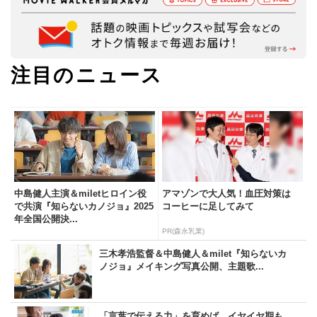
注目のニュース
中島健人主演＆miletヒロイン役
アマゾンで大人気！血圧対策は
で共演『知らないカノジョ』2025
コーヒーに足してみて
年全国公開決...
PR(森永乳業)
三木孝浩監督＆中島健人＆milet『知らないカ
ノジョ』メイキング写真公開、主題歌...
「言葉で伝える力」を育めば、イヤイヤ期も