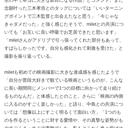
生の中で本当に大きな節目になる作品」とコメント。また
念願叶った三木孝浩とのタッグについては「いいターニン
グポイントで三木監督と出会えたなと思う」「今じゃな
きゃダメだった」と強く感じたそうで、miletとの共演につ
いても「お互いに良い呼吸でお芝居できたと思います」
「miletさんがアドリブで引っ張ってくれた部分もあって、
すばらしかったです。自分も感化されて刺激を受けた」と
撮影を振り返っている。
miletも初めての映画撮影に大きな達成感を感じたようで
「自分が普段大好きで観ている映画というものが、こんな
に長い期間同じメンバーで1つの目標に向かって走り続け
るものなんだ」と体感したとのこと。さらに「映画の内側
に入るのがすごく楽しかった」と語り、中島との共演につ
いては「想像以上にすごく明るくて面白い方」「1つのも
のを作るということに対する愛情や、その真摯な姿勢がも