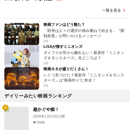
一覧を見る
映画ファンはどう観た？
「戦争は人々の選択の積み重ねで始まる」『開
戦前夜』が問いかけるメッセージ
PR
LiSAが推すミニオンズ
ダイフクが耳から離れない！最新作『ミニオン
ズ＆モンスターズ』見どころは？
PR
映画ネタが盛りだくさん！
いくつ見つけた？最新作『ミニオンズ＆モンス
ターズ』は“映画作り”に奔走！
PR
デイリーみたい映画ランキング
超かぐや姫！
2026年1月22日公開
2886