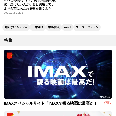
miletが明かすコロナ禍での自身の変
化「届けたい人がいると実感して、
より希望にあふれる歌を書くように
なりました」
2022/2/2 20:01
知らないカノジョ
三木孝浩
中島健人
milet
ユーゴ・ジェラン
特集
IMAXスペシャルサイト「IMAXで観る映画は最高だ！」
PR