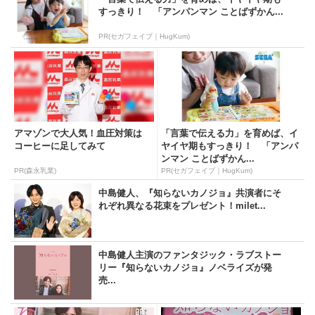
すっきり！ 「アンパンマン ことばずかん...
PR(セガフェイブ｜HugKum)
アマゾンで大人気！血圧対策は
「言葉で伝える力」を育めば、イ
コーヒーに足してみて
ヤイヤ期もすっきり！ 「アンパ
ンマン ことばずかん...
PR(森永乳業)
PR(セガフェイブ｜HugKum)
中島健人、『知らないカノジョ』共演者にそ
れぞれ異なる花束をプレゼント！milet...
中島健人主演のファンタジック・ラブストー
リー『知らないカノジョ』ノベライズが発
売...