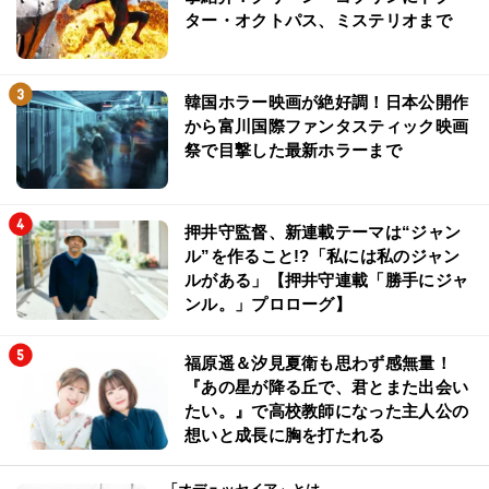
ター・オクトパス、ミステリオまで
韓国ホラー映画が絶好調！日本公開作
から富川国際ファンタスティック映画
祭で目撃した最新ホラーまで
押井守監督、新連載テーマは“ジャン
ル”を作ること!?「私には私のジャン
ルがある」【押井守連載「勝手にジャ
ンル。」プロローグ】
福原遥＆汐見夏衛も思わず感無量！
『あの星が降る丘で、君とまた出会い
たい。』で高校教師になった主人公の
想いと成長に胸を打たれる