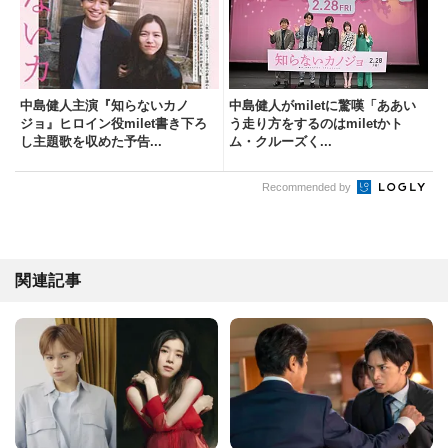
中島健人主演『知らないカノ
中島健人がmiletに驚嘆「ああい
ジョ』ヒロイン役milet書き下ろ
う走り方をするのはmiletかト
し主題歌を収めた予告...
ム・クルーズく...
Recommended by
関連記事