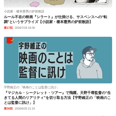
小説家・榎本憲男の炉前散語
ルール不在の映画『シラート』が仕掛ける、サスペンスへの“転
調”というサプライズ【小説家・榎本憲男の炉前散語】
第17回
2026/7/18 18:30
宇野維正の「映画のことは監督に訊け」
『マジカル・シークレット・ツアー』で飛躍。天野千尋監督の“生
きてる人間のリアリティ”を切り取る方法【宇野維正の「映画のこ
とは監督に訊け」】
第30回
2026/6/25 21:15