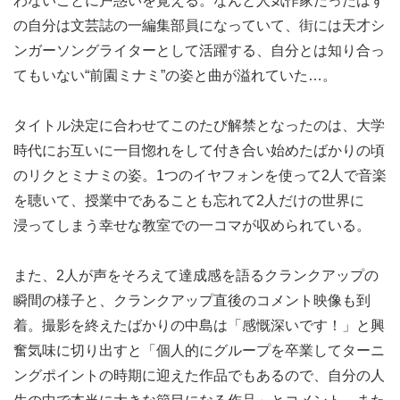
わないことに戸惑いを覚える。なんと人気作家だったはず
の自分は文芸誌の一編集部員になっていて、街には天才シ
ンガーソングライターとして活躍する、自分とは知り合っ
てもいない“前園ミナミ”の姿と曲が溢れていた…。
タイトル決定に合わせてこのたび解禁となったのは、大学
時代にお互いに一目惚れをして付き合い始めたばかりの頃
のリクとミナミの姿。1つのイヤフォンを使って2人で音楽
を聴いて、授業中であることも忘れて2人だけの世界に
浸ってしまう幸せな教室での一コマが収められている。
また、2人が声をそろえて達成感を語るクランクアップの
瞬間の様子と、クランクアップ直後のコメント映像も到
着。撮影を終えたばかりの中島は「感慨深いです！」と興
奮気味に切り出すと「個人的にグループを卒業してターニ
ングポイントの時期に迎えた作品でもあるので、自分の人