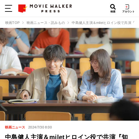
検索
アカウント
映画TOP
映画ニュース・読みもの
中島健人主演＆miletヒロイン役で共演『
映画ニュース
2024/7/30 8:00
中島健人主演＆miletヒロイン役で共演『知