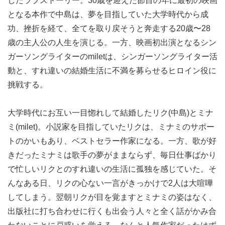
したラブストーリー。30歳を迎えた節目の年に最初の映画
となる本作で中島は、夢を目指していた大学時代から成
功、挫折を経て、全てを取り戻そうと奔走する20歳〜28
歳の主人公の人生を演じる。一方、映画初出演となるシン
ガーソングライターのmiletは、シンガーソングライター活
動と、すれ違いの結婚生活に不満を募らせるヒロイン役に
挑戦する。
大学時代にお互い一目惚れして結婚したリク(中島)とミナ
ミ(milet)。小説家を目指していたリクは、ミナミのサポー
トのかいもあり、ベストセラー作家になる。一方、歌が好
きだったミナミは歌手の夢がままならず、毎日仕事ばかり
で忙しいリクとのすれ違いの生活に孤独を感じていた。そ
んなある日、リクの心ない一言がきっかけで2人は大喧嘩
してしまう。翌朝リクが目を覚ますとミナミの姿はなく、
出版社に打ち合わせに行くも出会う人々と全く話がかみ合