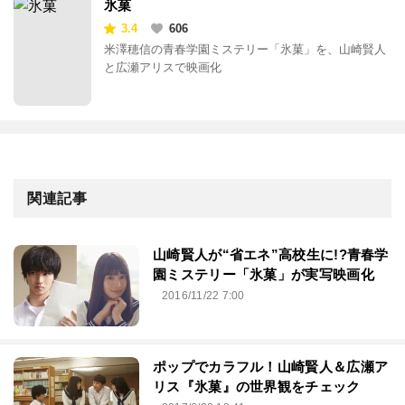
氷菓
3.4
606
米澤穂信の青春学園ミステリー「氷菓」を、山崎賢人
と広瀬アリスで映画化
関連記事
山崎賢人が“省エネ”高校生に!?青春学
園ミステリー「氷菓」が実写映画化
2016/11/22 7:00
ポップでカラフル！山崎賢人＆広瀬ア
リス『氷菓』の世界観をチェック