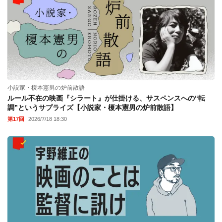
小説家・榎本憲男の炉前散語
ルール不在の映画『シラート』が仕掛ける、サスペンスへの“転
調”というサプライズ【小説家・榎本憲男の炉前散語】
第17回
2026/7/18 18:30