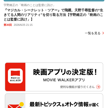
宇野維正の「映画のことは監督に訊け」
『マジカル・シークレット・ツアー』で飛躍。天野千尋監督の“生
きてる人間のリアリティ”を切り取る方法【宇野維正の「映画のこ
とは監督に訊け」】
第30回
2026/6/25 21:15
一覧を見る