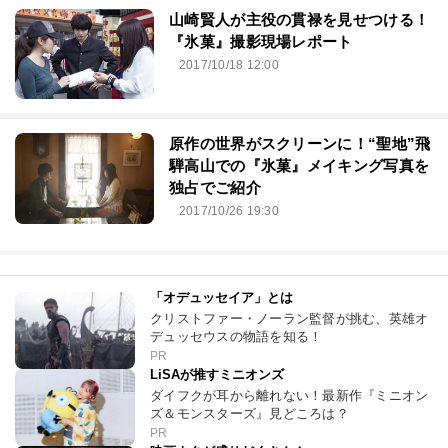
山崎賢人が主役の貫禄を見せつける！
『氷菓』撮影現場レポート
2017/10/18 12:00
原作の世界がスクリーンに！“聖地”飛
騨高山での『氷菓』メイキング写真を
独占でご紹介
2017/10/26 19:30
「オデュッセイア」とは
クリストファー・ノーラン監督が挑む、英雄オ
デュッセウスの物語を知る！
PR
LiSAが推すミニオンズ
ダイフクが耳から離れない！最新作『ミニオン
ズ＆モンスターズ』見どころは？
PR