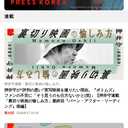
連載
押井守連載「裏切り映画の愉しみ方」
押井守が“評判の悪い”実写映画を撮りたい理由。『ボトムズ』
ファンの不安に「そう思うのも仕方ないかと(笑)」【押井守連載
「裏切り映画の愉しみ方」最終回『バーン・アフター・リーディ
ング』後編】
第20回
2026/6/17 19:30