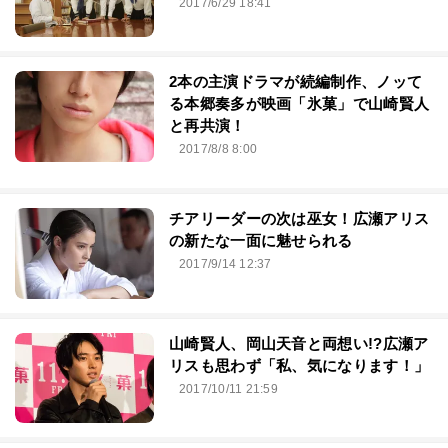
2017/6/29 18:41
2本の主演ドラマが続編制作、ノッて
る本郷奏多が映画「氷菓」で山崎賢人
と再共演！
2017/8/8 8:00
チアリーダーの次は巫女！広瀬アリス
の新たな一面に魅せられる
2017/9/14 12:37
山崎賢人、岡山天音と両想い!?広瀬ア
リスも思わず「私、気になります！」
2017/10/11 21:59