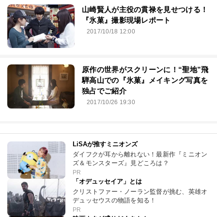
山崎賢人が主役の貫禄を見せつける！
『氷菓』撮影現場レポート
2017/10/18 12:00
原作の世界がスクリーンに！“聖地”飛
騨高山での『氷菓』メイキング写真を
独占でご紹介
2017/10/26 19:30
LiSAが推すミニオンズ
ダイフクが耳から離れない！最新作『ミニオン
ズ＆モンスターズ』見どころは？
PR
「オデュッセイア」とは
クリストファー・ノーラン監督が挑む、英雄オ
デュッセウスの物語を知る！
PR