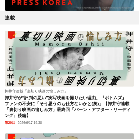
連載
押井守連載「裏切り映画の愉しみ方」
押井守が“評判の悪い”実写映画を撮りたい理由。『ボトムズ』
ファンの不安に「そう思うのも仕方ないかと(笑)」【押井守連載
「裏切り映画の愉しみ方」最終回『バーン・アフター・リーディ
ング』後編】
第20回
2026/6/17 19:30