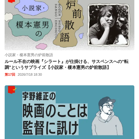
小説家・榎本憲男の炉前散語
ルール不在の映画『シラート』が仕掛ける、サスペンスへの“転
調”というサプライズ【小説家・榎本憲男の炉前散語】
第17回
2026/7/18 18:30