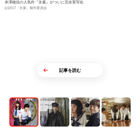
米澤穂信の人気作『氷菓』がついに完全実写化
[c]2017「氷菓」製作委員会
記事を読む