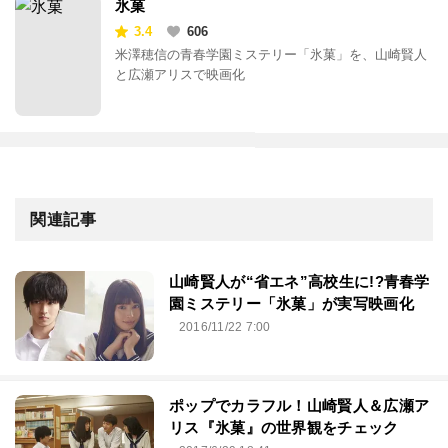
氷菓
3.4
606
米澤穂信の青春学園ミステリー「氷菓」を、山崎賢人
と広瀬アリスで映画化
関連記事
山崎賢人が“省エネ”高校生に!?青春学
園ミステリー「氷菓」が実写映画化
2016/11/22 7:00
ポップでカラフル！山崎賢人＆広瀬ア
リス『氷菓』の世界観をチェック