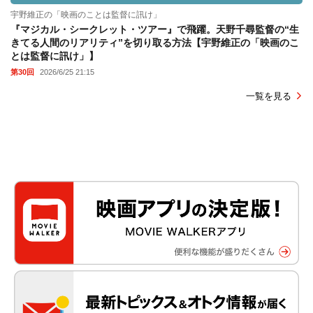
宇野維正の「映画のことは監督に訊け」
『マジカル・シークレット・ツアー』で飛躍。天野千尋監督の“生
きてる人間のリアリティ”を切り取る方法【宇野維正の「映画のこ
とは監督に訊け」】
第30回
2026/6/25 21:15
一覧を見る