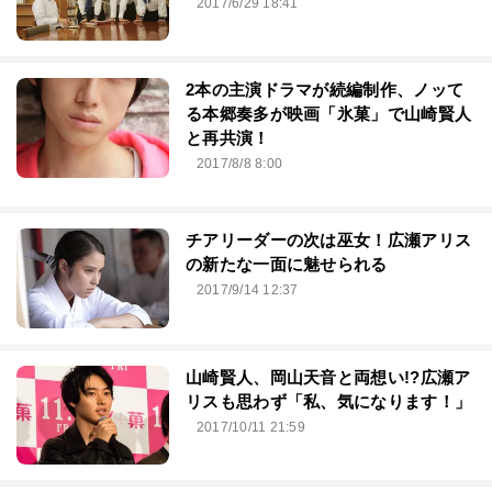
2017/6/29 18:41
2本の主演ドラマが続編制作、ノッて
る本郷奏多が映画「氷菓」で山崎賢人
と再共演！
2017/8/8 8:00
チアリーダーの次は巫女！広瀬アリス
の新たな一面に魅せられる
2017/9/14 12:37
山崎賢人、岡山天音と両想い!?広瀬ア
リスも思わず「私、気になります！」
2017/10/11 21:59