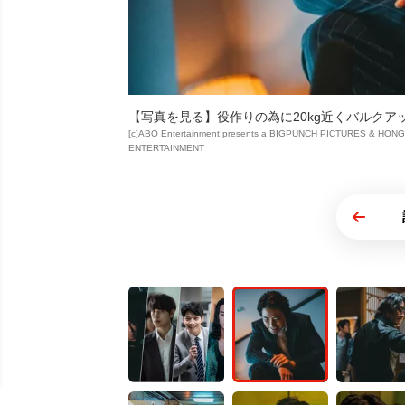
【写真を見る】役作りの為に20kg近くバルクア
[c]ABO Entertainment presents a BIGPUNCH PICTURES & HONG 
ENTERTAINMENT