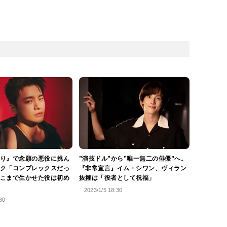
り』で念願の悪役に挑ん
”演技ドル”から”唯一無二の俳優”へ。
ク「コンプレックスだっ
『非常宣言』イム・シワン、ヴィラン
こまで生かせた役は初め
抜擢は「役者として祝福」
2023/1/5 18:30
30