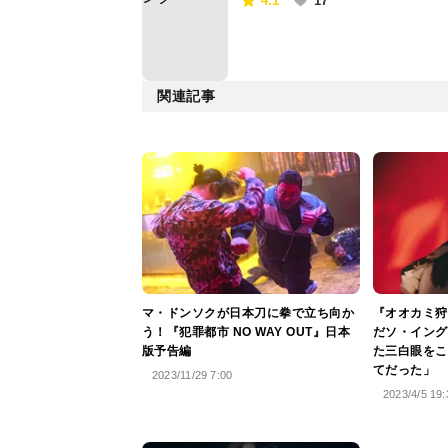
4.1
17
関連記事
マ・ドンソクが日本刀に拳で立ち向か
『オオカミ狩
う！『犯罪都市 NO WAY OUT』日本
だソ・イング
版予告編
た三白眼をこ
てだった」
2023/11/29 7:00
2023/4/5 19: