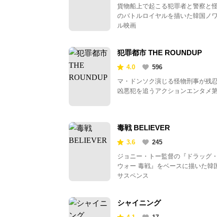
貨物船上で起こる犯罪者と警察と
のバトルロイヤルを描いた韓国ノ
ル映画
犯罪都市 THE ROUNDUP
4.0
596
マ・ドンソク演じる怪物刑事が残
凶悪犯を追うアクションエンタメ第
毒戦 BELIEVER
3.6
245
ジョニー・トー監督の『ドラッグ
ウォー 毒戦』をベースに描いた韓
サスペンス
シャイニング