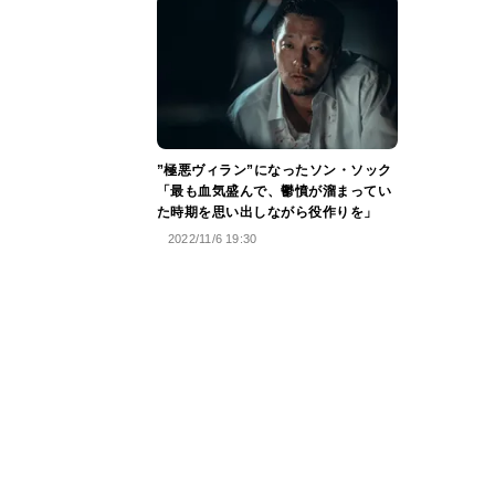
”極悪ヴィラン”になったソン・ソック
「最も血気盛んで、鬱憤が溜まってい
た時期を思い出しながら役作りを」
2022/11/6 19:30