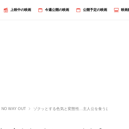
上映中の映画
今週公開の映画
公開予定の映画
映画
NO WAY OUT
ゾクッとする色気と変態性…主人公を食うほどの存在感