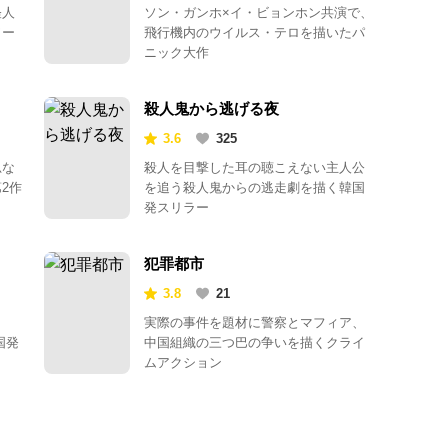
怪人
ソン・ガンホ×イ・ビョンホン共演で、
ワー
飛行機内のウイルス・テロを描いたパ
ニック大作
殺人鬼から逃げる夜
3.6
325
忍な
殺人を目撃した耳の聴こえない主人公
2作
を追う殺人鬼からの逃走劇を描く韓国
発スリラー
犯罪都市
3.8
21
・
実際の事件を題材に警察とマフィア、
国発
中国組織の三つ巴の争いを描くクライ
ムアクション