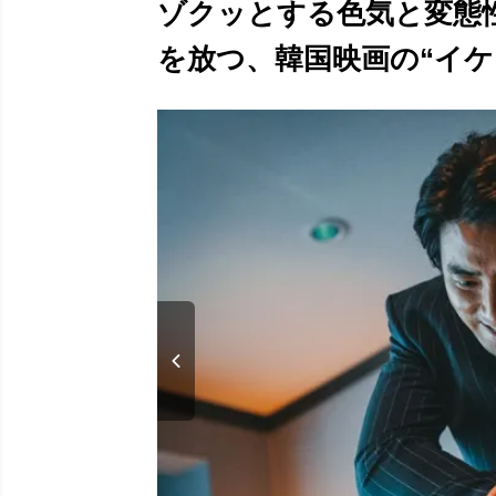
ゾクッとする色気と変態
を放つ、韓国映画の“イケメ