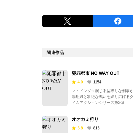
関連作品
犯罪都市 NO WAY OUT
4.0
1154
マ・ドンソク演じる型破りな刑事
罪組織と壮絶な戦いを繰り広げる
イムアクションシリーズ第3弾
オオカミ狩り
3.8
813