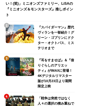
い！(笑)」ミニオンズファミリー、LiSAの
介！グリーン・ゴ
『ミニオンズ＆モンスターズ』推しポイン
トパス、ミステリ
ト
『スパイダーマン』歴代
ヴィランを一挙紹介！グ
リーン・ゴブリンにドク
ター・オクトパス、ミス
テリオまで
『耳をすませば』＆『借
りぐらしのアリエッ
ティ』がIMAXに登場！
4Kデジタルリマスター
版が10月23日より期間
限定上映
「戦争は突然ではなく
人々の選択の積み重ねで