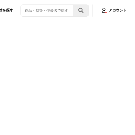
館を探す
アカウント
を放つ、韓国映画の“イケメンヴィラン”
画像2/29