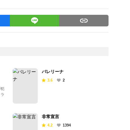
バレリーナ
3.6
2
が犯
クラ
非常宣言
4.2
1394