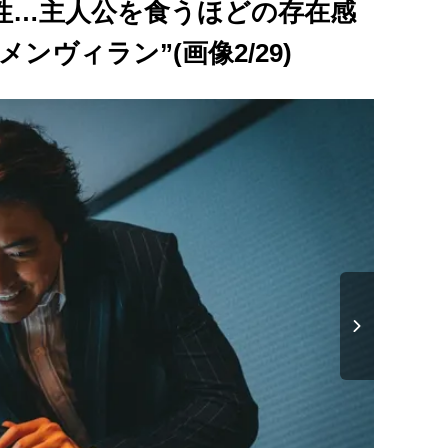
性…主人公を食うほどの存在感
ンヴィラン”(画像2/29)