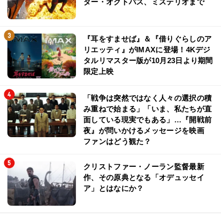
ター・オクトパス、ミステリオまで
『耳をすませば』＆『借りぐらしのア
リエッティ』がIMAXに登場！4Kデジ
タルリマスター版が10月23日より期間
限定上映
「戦争は突然ではなく人々の選択の積
み重ねで始まる」「いま、私たちが直
面している現実でもある」…『開戦前
夜』が問いかけるメッセージを映画
ファンはどう観た？
クリストファー・ノーラン監督最新
作、その原典となる「オデュッセイ
ア」とはなにか？