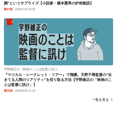
調”というサプライズ【小説家・榎本憲男の炉前散語】
第17回
2026/7/18 18:30
宇野維正の「映画のことは監督に訊け」
『マジカル・シークレット・ツアー』で飛躍。天野千尋監督の“生
きてる人間のリアリティ”を切り取る方法【宇野維正の「映画のこ
とは監督に訊け」】
第30回
2026/6/25 21:15
一覧を見る