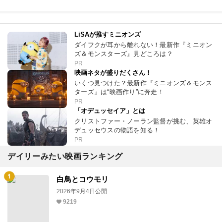
LiSAが推すミニオンズ
ダイフクが耳から離れない！最新作『ミニオン
ズ＆モンスターズ』見どころは？
PR
映画ネタが盛りだくさん！
いくつ見つけた？最新作『ミニオンズ＆モンス
ターズ』は“映画作り”に奔走！
PR
「オデュッセイア」とは
クリストファー・ノーラン監督が挑む、英雄オ
デュッセウスの物語を知る！
PR
デイリーみたい映画ランキング
白鳥とコウモリ
2026年9月4日公開
9219