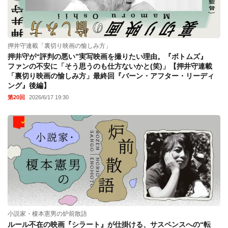
押井守連載「裏切り映画の愉しみ方」
押井守が“評判の悪い”実写映画を撮りたい理由。『ボトムズ』
ファンの不安に「そう思うのも仕方ないかと(笑)」【押井守連載
「裏切り映画の愉しみ方」最終回『バーン・アフター・リーディ
ング』後編】
第20回
2026/6/17 19:30
小説家・榎本憲男の炉前散語
ルール不在の映画『シラート』が仕掛ける、サスペンスへの“転