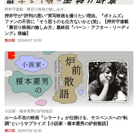
押井守連載「裏切り映画の愉しみ方」
押井守が“評判の悪い”実写映画を撮りたい理由。『ボトムズ』
ファンの不安に「そう思うのも仕方ないかと(笑)」【押井守連載
「裏切り映画の愉しみ方」最終回『バーン・アフター・リーディ
ング』後編】
第20回
2026/6/17 19:30
小説家・榎本憲男の炉前散語
ルール不在の映画『シラート』が仕掛ける、サスペンスへの“転
調”というサプライズ【小説家・榎本憲男の炉前散語】
第17回
2026/7/18 18:30