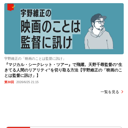
宇野維正の「映画のことは監督に訊け」
『マジカル・シークレット・ツアー』で飛躍。天野千尋監督の“生
きてる人間のリアリティ”を切り取る方法【宇野維正の「映画のこ
とは監督に訊け」】
第30回
2026/6/25 21:15
一覧を見る