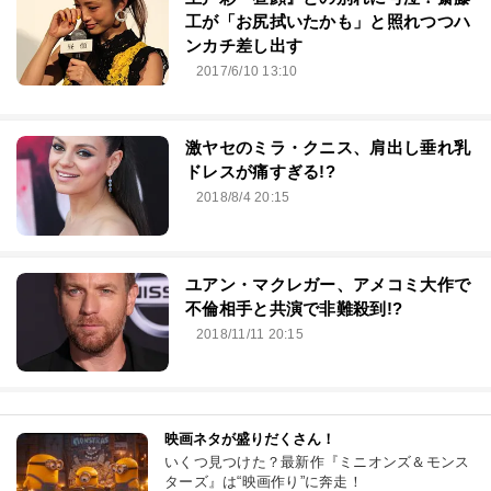
工が「お尻拭いたかも」と照れつつハ
ンカチ差し出す
2017/6/10 13:10
激ヤセのミラ・クニス、肩出し垂れ乳
ドレスが痛すぎる!?
2018/8/4 20:15
ユアン・マクレガー、アメコミ大作で
不倫相手と共演で非難殺到!?
2018/11/11 20:15
映画ネタが盛りだくさん！
いくつ見つけた？最新作『ミニオンズ＆モンス
ターズ』は“映画作り”に奔走！