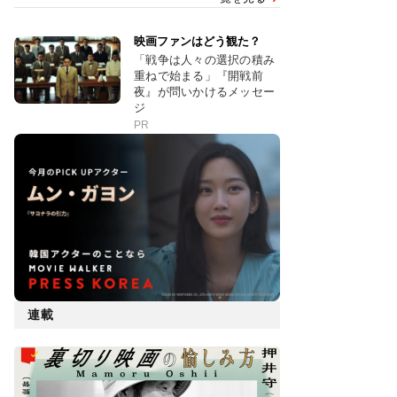
映画ファンはどう観た？
「戦争は人々の選択の積み
重ねで始まる」『開戦前
夜』が問いかけるメッセー
ジ
PR
連載