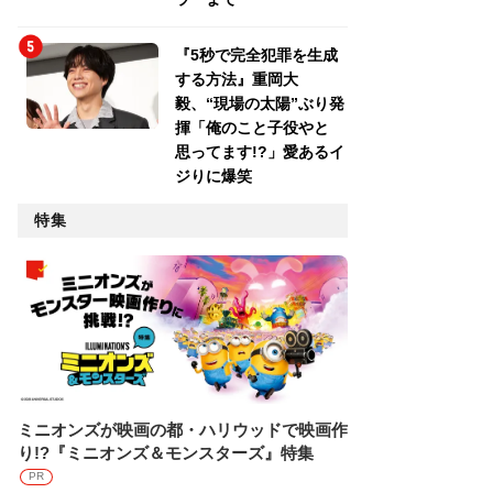
『5秒で完全犯罪を生成
する方法』重岡大
毅、“現場の太陽”ぶり発
揮「俺のこと子役やと
思ってます!?」愛あるイ
ジりに爆笑
特集
ミニオンズが映画の都・ハリウッドで映画作
り!?『ミニオンズ＆モンスターズ』特集
PR