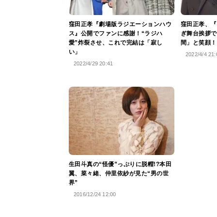
窪田正孝『劇場版ラジエーションハウ
窪田正孝、『
ス』公開でファンに感謝！“ラジハ
ぎ舞台挨拶で
愛”炸裂させ、これで完結は「寂し
間」と笑顔！
い」
2022/4/4 21:
2022/4/29 20:41
生田斗真の“怪優”っぷりに脱帽!?本田
翼、菜々緒、仲里依紗が見た“男の世
界”
2016/12/24 12:00