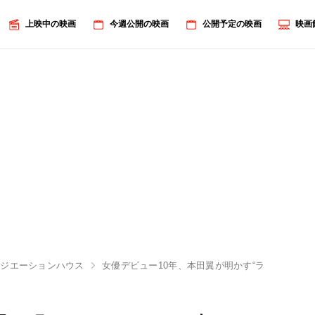
上映中の映画
今週公開の映画
公開予定の映画
映画
ラジエーションハウス
女優デビュー10年、本田翼が明かす“ラジハ”への想