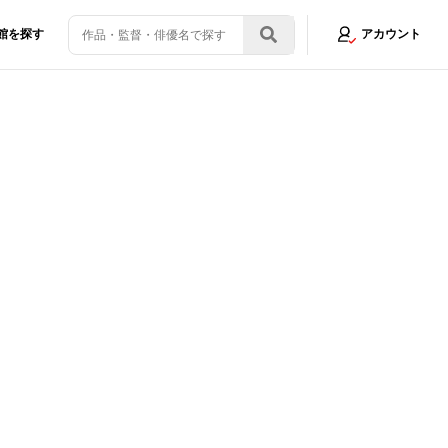
館を探す
アカウント
い。のびやかに”好き”を極めた「20代、満足です！」
画像13/19