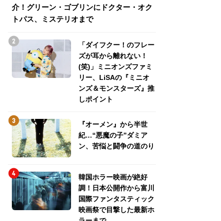
介！グリーン・ゴブリンにドクター・オク
介！グリーン・ゴ
トパス、ミステリオまで
トパス、ミステリ
「ダイフクー！のフレー
ズが耳から離れない！
(笑)」ミニオンズファミ
リー、LiSAの『ミニオ
ンズ＆モンスターズ』推
しポイント
『オーメン』から半世
紀…“悪魔の子”ダミア
ン、苦悩と闘争の道のり
韓国ホラー映画が絶好
調！日本公開作から富川
国際ファンタスティック
映画祭で目撃した最新ホ
ラーまで