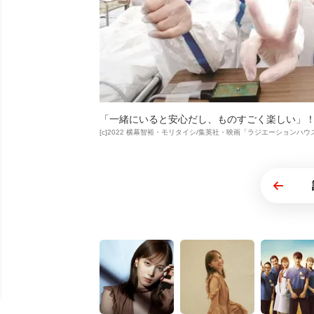
「一緒にいると安心だし、ものすごく楽しい」！
[c]2022 横幕智裕・モリタイシ/集英社・映画「ラジエーションハ