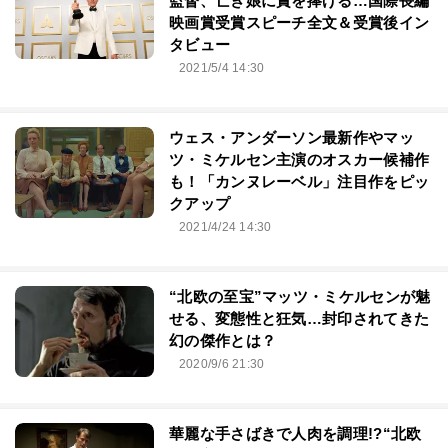
監督、亡き娘に賞を捧げる…国際長編
映画賞受賞スピーチ全文＆受賞後イン
タビュー
2021/5/4 14:30
ウェス・アンダーソン最新作やマッ
ツ・ミケルセン主演のオスカー候補作
も！「カンヌレーベル」注目作をピッ
クアップ
2021/4/24 14:30
“北欧の至宝”マッツ・ミケルセンが魅
せる、変態性と狂気…封印されてきた
幻の傑作とは？
2020/9/6 21:30
華麗な手さばきで人肉を調理!?“北欧