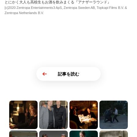
とにかく大人も高校生もお酒を飲みまくる『アナザーラウンド』
[c]2020 Zentropa Entertainments3 ApS, Zentropa Sweden AB, Topkapi Films B.V. &
Zentropa Netherlands B.V.
記事を読む