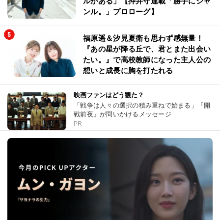
ルがある」【押井守連載「勝手にジャ
ンル。」プロローグ】
福原遥＆汐見夏衛も思わず感無量！
『あの星が降る丘で、君とまた出会い
たい。』で高校教師になった主人公の
想いと成長に胸を打たれる
映画ファンはどう観た？
「戦争は人々の選択の積み重ねで始まる」『開
戦前夜』が問いかけるメッセージ
PR