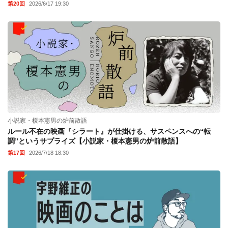
第20回
2026/6/17 19:30
小説家・榎本憲男の炉前散語
ルール不在の映画『シラート』が仕掛ける、サスペンスへの“転
調”というサプライズ【小説家・榎本憲男の炉前散語】
第17回
2026/7/18 18:30