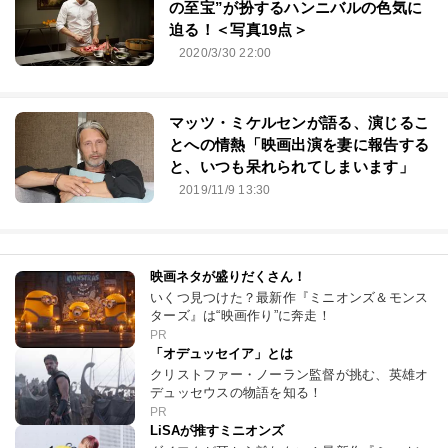
の至宝”が扮するハンニバルの色気に
迫る！＜写真19点＞
2020/3/30 22:00
マッツ・ミケルセンが語る、演じるこ
とへの情熱「映画出演を妻に報告する
と、いつも呆れられてしまいます」
2019/11/9 13:30
映画ネタが盛りだくさん！
いくつ見つけた？最新作『ミニオンズ＆モンス
ターズ』は“映画作り”に奔走！
PR
「オデュッセイア」とは
クリストファー・ノーラン監督が挑む、英雄オ
デュッセウスの物語を知る！
PR
LiSAが推すミニオンズ