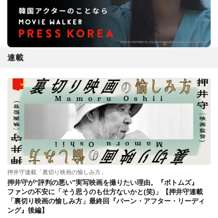
連載
押井守連載「裏切り映画の愉しみ方」
押井守が“評判の悪い”実写映画を撮りたい理由。『ボトムズ』
ファンの不安に「そう思うのも仕方ないかと(笑)」【押井守連載
「裏切り映画の愉しみ方」最終回『バーン・アフター・リーディ
ング』後編】