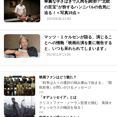
華麗な手さばきで人肉を調理!?“北欧
の至宝”が扮するハンニバルの色気に
迫る！＜写真19点＞
2020/3/30 22:00
マッツ・ミケルセンが語る、演じるこ
とへの情熱「映画出演を妻に報告する
と、いつも呆れられてしまいます」
2019/11/9 13:30
映画ファンはどう観た？
「戦争は人々の選択の積み重ねで始まる」『開
戦前夜』が問いかけるメッセージ
PR
「オデュッセイア」とは
クリストファー・ノーラン監督が挑む、英雄オ
デュッセウスの物語を知る！
PR