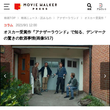
検索
アカウント
映画TOP
映画ニュース・読みもの
アナザーラウンド
オスカー受賞作『ア
コラム
2021/9/1 12:00
オスカー受賞作『アナザーラウンド』で知る、デンマーク
の驚きの飲酒事情(画像5/17)