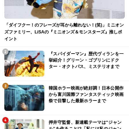
「ダイフクー！のフレーズが耳から離れない！(笑)」ミニオン
ズファミリー、LiSAの『ミニオンズ＆モンスターズ』推しポ
イント
『スパイダーマン』歴代ヴィランを一
挙紹介！グリーン・ゴブリンにドク
ター・オクトパス、ミステリオまで
韓国ホラー映画が絶好調！日本公開作
から富川国際ファンタスティック映画
祭で目撃した最新ホラーまで
押井守監督、新連載テーマは“ジャン
ル”を作ること!?「私には私のジャン