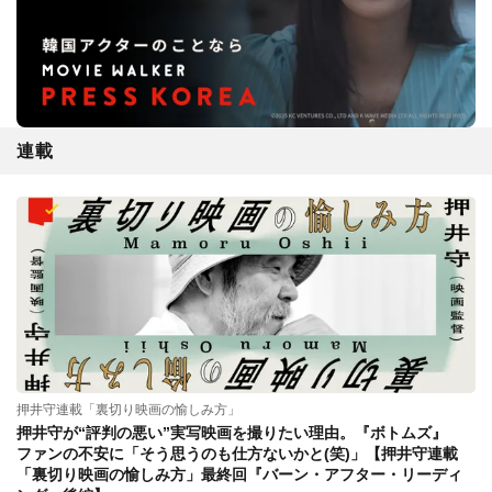
連載
押井守連載「裏切り映画の愉しみ方」
押井守が“評判の悪い”実写映画を撮りたい理由。『ボトムズ』
ファンの不安に「そう思うのも仕方ないかと(笑)」【押井守連載
「裏切り映画の愉しみ方」最終回『バーン・アフター・リーディ