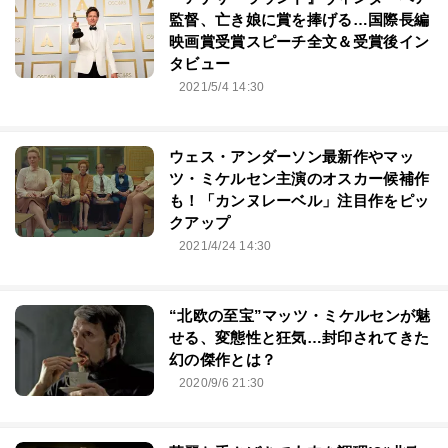
監督、亡き娘に賞を捧げる…国際長編
映画賞受賞スピーチ全文＆受賞後イン
タビュー
2021/5/4 14:30
ウェス・アンダーソン最新作やマッ
ツ・ミケルセン主演のオスカー候補作
も！「カンヌレーベル」注目作をピッ
クアップ
2021/4/24 14:30
“北欧の至宝”マッツ・ミケルセンが魅
せる、変態性と狂気…封印されてきた
幻の傑作とは？
2020/9/6 21:30