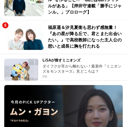
ルがある」【押井守連載「勝手にジャ
ンル。」プロローグ】
福原遥＆汐見夏衛も思わず感無量！
『あの星が降る丘で、君とまた出会い
たい。』で高校教師になった主人公の
想いと成長に胸を打たれる
LiSAが推すミニオンズ
ダイフクが耳から離れない！最新作『ミニオン
ズ＆モンスターズ』見どころは？
PR