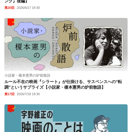
ング』後編】
第20回
2026/6/17 19:30
小説家・榎本憲男の炉前散語
ルール不在の映画『シラート』が仕掛ける、サスペンスへの“転
調”というサプライズ【小説家・榎本憲男の炉前散語】
第17回
2026/7/18 18:30