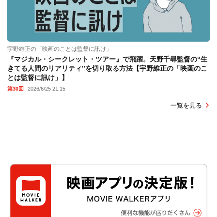
宇野維正の「映画のことは監督に訊け」
『マジカル・シークレット・ツアー』で飛躍。天野千尋監督の“生
きてる人間のリアリティ”を切り取る方法【宇野維正の「映画のこ
とは監督に訊け」】
第30回
2026/6/25 21:15
一覧を見る