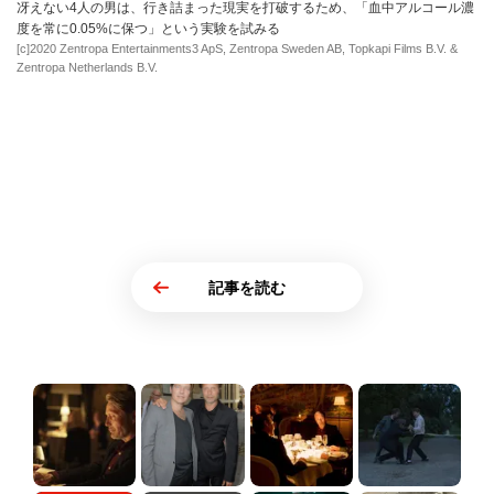
冴えない4人の男は、行き詰まった現実を打破するため、「血中アルコール濃
度を常に0.05%に保つ」という実験を試みる
[c]2020 Zentropa Entertainments3 ApS, Zentropa Sweden AB, Topkapi Films B.V. &
Zentropa Netherlands B.V.
記事を読む