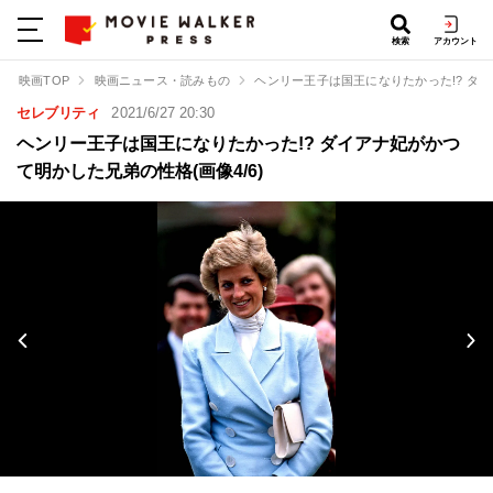
検索
アカウント
映画TOP
映画ニュース・読みもの
ヘンリー王子は国王になりたかった!? ダ
セレブリティ
2021/6/27 20:30
ヘンリー王子は国王になりたかった!? ダイアナ妃がかつ
て明かした兄弟の性格(画像4/6)