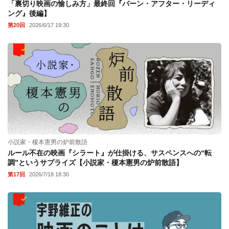
「裏切り映画の愉しみ方」最終回『バーン・アフター・リーディ
ング』後編】
第20回
2026/6/17 19:30
小説家・榎本憲男の炉前散語
ルール不在の映画『シラート』が仕掛ける、サスペンスへの“転
調”というサプライズ【小説家・榎本憲男の炉前散語】
第17回
2026/7/18 18:30