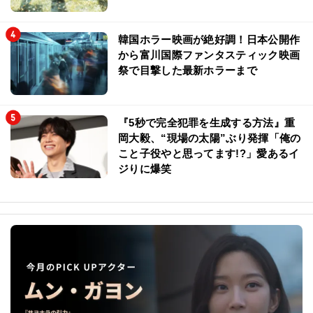
韓国ホラー映画が絶好調！日本公開作
から富川国際ファンタスティック映画
祭で目撃した最新ホラーまで
『5秒で完全犯罪を生成する方法』重
岡大毅、“現場の太陽”ぶり発揮「俺の
こと子役やと思ってます!?」愛あるイ
ジりに爆笑