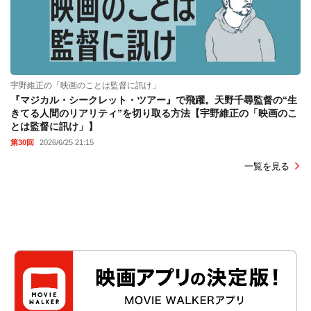
宇野維正の「映画のことは監督に訊け」
『マジカル・シークレット・ツアー』で飛躍。天野千尋監督の“生
きてる人間のリアリティ”を切り取る方法【宇野維正の「映画のこ
とは監督に訊け」】
第30回
2026/6/25 21:15
一覧を見る