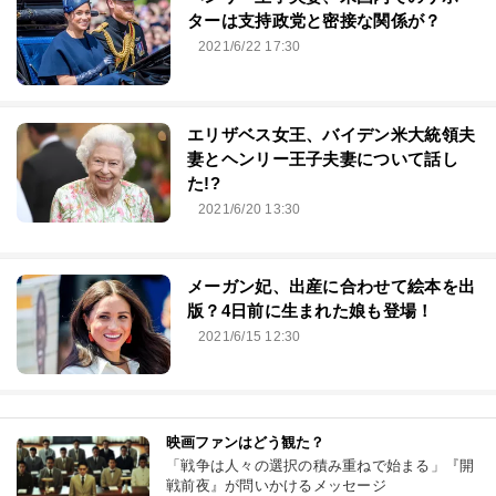
ターは支持政党と密接な関係が？
2021/6/22 17:30
エリザベス女王、バイデン米大統領夫
妻とヘンリー王子夫妻について話し
た!?
2021/6/20 13:30
メーガン妃、出産に合わせて絵本を出
版？4日前に生まれた娘も登場！
2021/6/15 12:30
映画ファンはどう観た？
「戦争は人々の選択の積み重ねで始まる」『開
戦前夜』が問いかけるメッセージ