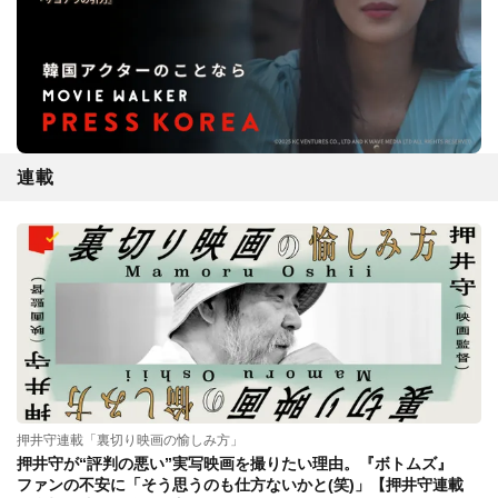
連載
押井守連載「裏切り映画の愉しみ方」
押井守が“評判の悪い”実写映画を撮りたい理由。『ボトムズ』
ファンの不安に「そう思うのも仕方ないかと(笑)」【押井守連載