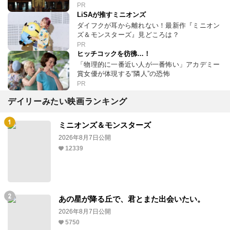
PR
LiSAが推すミニオンズ
ダイフクが耳から離れない！最新作『ミニオン
ズ＆モンスターズ』見どころは？
PR
ヒッチコックを彷彿…！
「物理的に一番近い人が一番怖い」アカデミー
賞女優が体現する“隣人”の恐怖
PR
デイリーみたい映画ランキング
ミニオンズ＆モンスターズ
2026年8月7日公開
12339
あの星が降る丘で、君とまた出会いたい。
2026年8月7日公開
5750