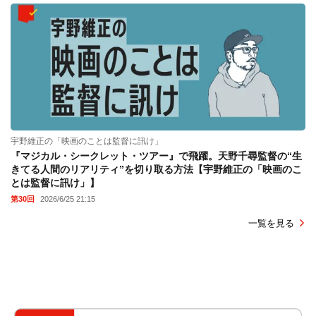
宇野維正の「映画のことは監督に訊け」
『マジカル・シークレット・ツアー』で飛躍。天野千尋監督の“生
きてる人間のリアリティ”を切り取る方法【宇野維正の「映画のこ
とは監督に訊け」】
第30回
2026/6/25 21:15
一覧を見る