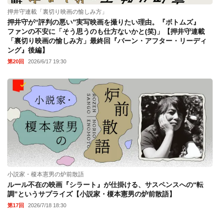
押井守連載「裏切り映画の愉しみ方」
押井守が“評判の悪い”実写映画を撮りたい理由。『ボトムズ』
ファンの不安に「そう思うのも仕方ないかと(笑)」【押井守連載
「裏切り映画の愉しみ方」最終回『バーン・アフター・リーディ
ング』後編】
第20回
2026/6/17 19:30
小説家・榎本憲男の炉前散語
ルール不在の映画『シラート』が仕掛ける、サスペンスへの“転
調”というサプライズ【小説家・榎本憲男の炉前散語】
第17回
2026/7/18 18:30