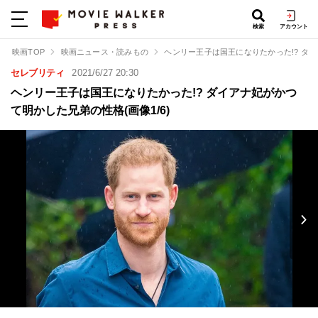
検索
アカウント
映画TOP
映画ニュース・読みもの
ヘンリー王子は国王になりたかった!? ダ
セレブリティ
2021/6/27 20:30
ヘンリー王子は国王になりたかった!? ダイアナ妃がかつ
て明かした兄弟の性格(画像1/6)