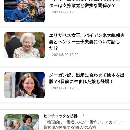
ターは支持政党と密接な関係が？
2021/6/22 17:30
エリザベス女王、バイデン米大統領夫
妻とヘンリー王子夫妻について話し
た!?
2021/6/20 13:30
メーガン妃、出産に合わせて絵本を出
版？4日前に生まれた娘も登場！
2021/6/15 12:30
ヒッチコックを彷彿…！
「物理的に一番近い人が一番怖い」アカデミー
賞女優が体現する“隣人”の恐怖