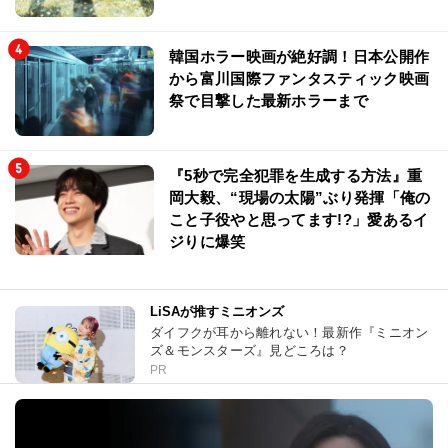
韓国ホラー映画が絶好調！日本公開作
から富川国際ファンタスティック映画
祭で目撃した最新ホラーまで
『5秒で完全犯罪を生成する方法』重
岡大毅、“現場の太陽”ぶり発揮「俺の
こと子役やと思ってます!?」愛あるイ
ジりに爆笑
LiSAが推すミニオンズ
ダイフクが耳から離れない！最新作『ミニオン
ズ＆モンスターズ』見どころは？
PR