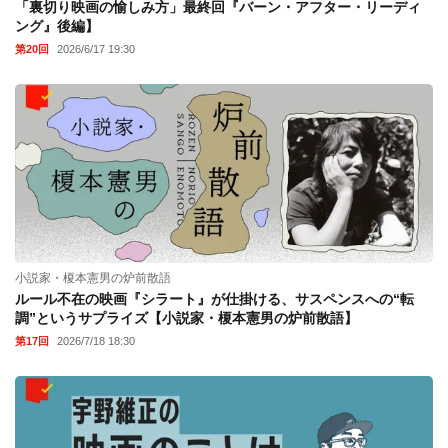
「裏切り映画の愉しみ方」最終回『バーン・アフター・リーディ
ング』後編】
第20回
2026/6/17 19:30
小説家・榎本憲男の炉前散語
ルール不在の映画『シラート』が仕掛ける、サスペンスへの“転
調”というサプライズ【小説家・榎本憲男の炉前散語】
第17回
2026/7/18 18:30