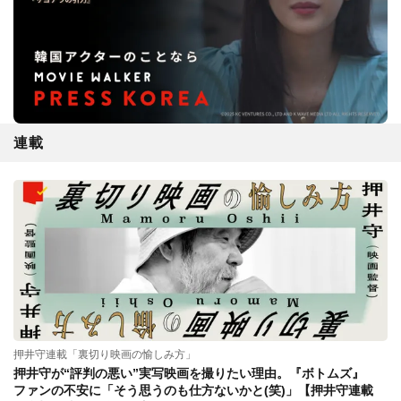
連載
押井守連載「裏切り映画の愉しみ方」
押井守が“評判の悪い”実写映画を撮りたい理由。『ボトムズ』
ファンの不安に「そう思うのも仕方ないかと(笑)」【押井守連載