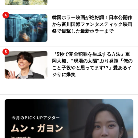
韓国ホラー映画が絶好調！日本公開作
から富川国際ファンタスティック映画
祭で目撃した最新ホラーまで
『5秒で完全犯罪を生成する方法』重
岡大毅、“現場の太陽”ぶり発揮「俺の
こと子役やと思ってます!?」愛あるイ
ジりに爆笑