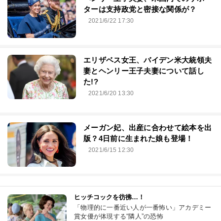
ターは支持政党と密接な関係が？
2021/6/22 17:30
エリザベス女王、バイデン米大統領夫
妻とヘンリー王子夫妻について話し
た!?
2021/6/20 13:30
メーガン妃、出産に合わせて絵本を出
版？4日前に生まれた娘も登場！
2021/6/15 12:30
ヒッチコックを彷彿…！
「物理的に一番近い人が一番怖い」アカデミー
賞女優が体現する“隣人”の恐怖