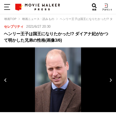
検索
アカウント
映画TOP
映画ニュース・読みもの
ヘンリー王子は国王になりたかった!? ダ
セレブリティ
2021/6/27 20:30
ヘンリー王子は国王になりたかった!? ダイアナ妃がかつ
て明かした兄弟の性格(画像3/6)