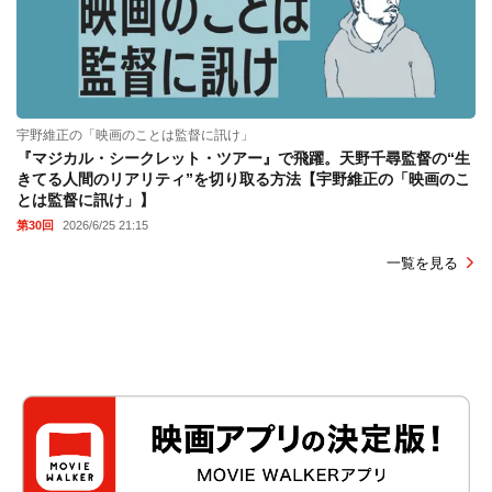
宇野維正の「映画のことは監督に訊け」
『マジカル・シークレット・ツアー』で飛躍。天野千尋監督の“生
きてる人間のリアリティ”を切り取る方法【宇野維正の「映画のこ
とは監督に訊け」】
第30回
2026/6/25 21:15
一覧を見る