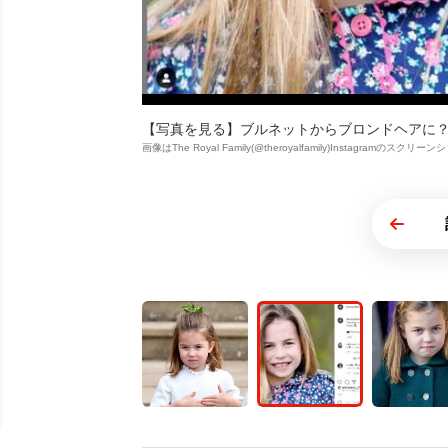
【写真を見る】ブルネットからブロンドヘアに？
画像はThe Royal Family(@theroyalfamily)Instagramのスクリー