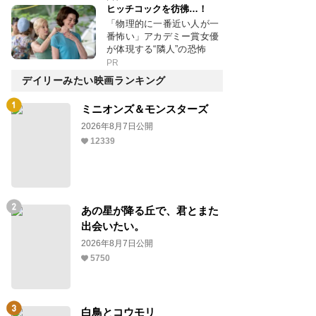
ヒッチコックを彷彿…！
「物理的に一番近い人が一
番怖い」アカデミー賞女優
が体現する“隣人”の恐怖
PR
デイリーみたい映画ランキング
ミニオンズ＆モンスターズ
2026年8月7日公開
12339
あの星が降る丘で、君とまた
出会いたい。
2026年8月7日公開
5750
白鳥とコウモリ