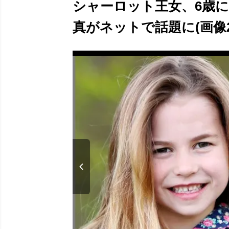
シャーロット王女、6歳に
真がネットで話題に(画像2/