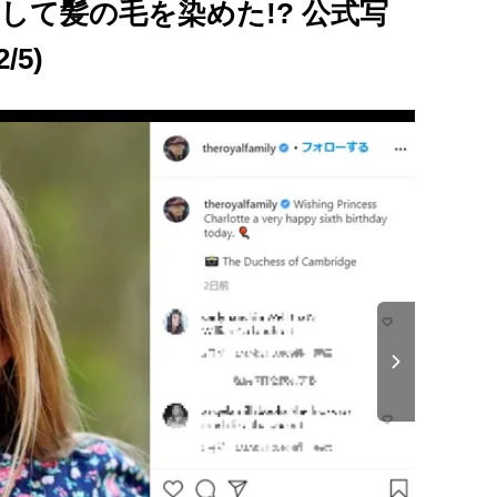
して髪の毛を染めた!? 公式写
5)