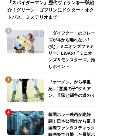
『スパイダーマン』歴代ヴィランを一挙紹
『スパイダーマン
介！グリーン・ゴブリンにドクター・オク
介！グリーン・ゴ
トパス、ミステリオまで
トパス、ミステリ
「ダイフクー！のフレー
ズが耳から離れない！
(笑)」ミニオンズファミ
リー、LiSAの『ミニオ
ンズ＆モンスターズ』推
しポイント
『オーメン』から半世
紀…“悪魔の子”ダミア
ン、苦悩と闘争の道のり
韓国ホラー映画が絶好
調！日本公開作から富川
国際ファンタスティック
映画祭で目撃した最新ホ