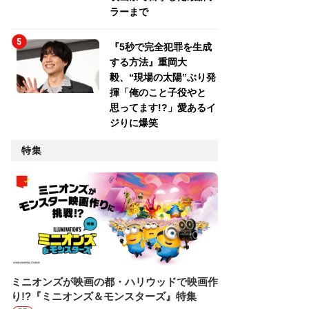
ラーまで
『5秒で完全犯罪を生成
する方法』重岡大
毅、“現場の太陽”ぶり発
揮「俺のこと子役やと
思ってます!?」愛あるイ
ジりに爆笑
特集
ミニオンズが映画の都・ハリウッドで映画作
り!?『ミニオンズ＆モンスターズ』特集