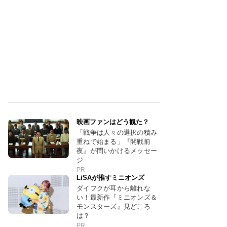
映画ファンはどう観た？
「戦争は人々の選択の積み
重ねで始まる」『開戦前
夜』が問いかけるメッセー
ジ
PR
LiSAが推すミニオンズ
ダイフクが耳から離れな
い！最新作『ミニオンズ＆
モンスターズ』見どころ
は？
PR