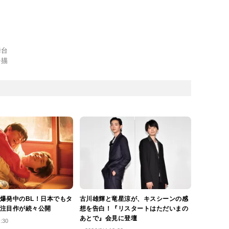
舞台
を描
爆発中のBL！日本でもタ
古川雄輝と竜星涼が、キスシーンの感
注目作が続々公開
想を告白！『リスタートはただいまの
あとで』会見に登壇
2:30