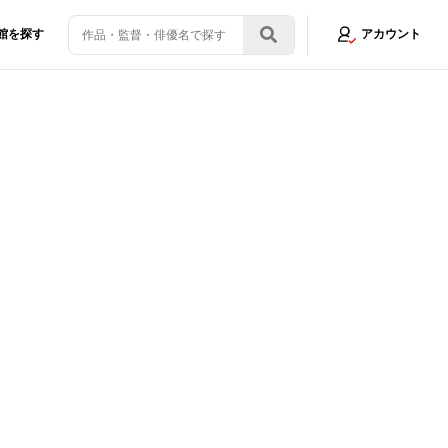
館を探す
アカウント
う！クランクアップの瞬間、品川が流した涙のワケとは？
画像15/16