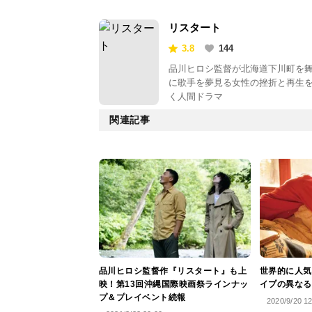
リスタート
3.8
144
品川ヒロシ監督が北海道下川町を
に歌手を夢見る女性の挫折と再生
く人間ドラマ
関連記事
品川ヒロシ監督作『リスタート』も上
世界的に人気
映！第13回沖縄国際映画祭ラインナッ
イプの異なる
プ＆プレイベント続報
2020/9/20 1