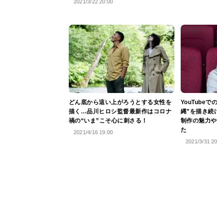
2021/3/22 20:00
どん底から這い上がろうとする女性を
YouTube
描く…品川ヒロシ監督最新作はコロナ
縄”を描き続
禍の“いま”こそ心に刺さる！
制作の魅力や
た
2021/4/16 19:00
2021/3/31 2