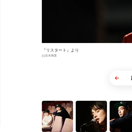
『リスタート』より
[c]吉本興業