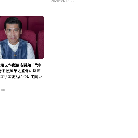
2020/8/4 13:22
での過去作配信も開始！“沖
ける照屋年之監督に映画
ゴリエ復活について聞い
0:00