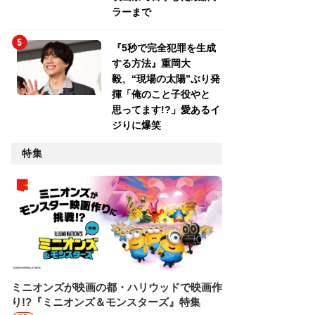
ラーまで
『5秒で完全犯罪を生成
する方法』重岡大
毅、“現場の太陽”ぶり発
揮「俺のこと子役やと
思ってます!?」愛あるイ
ジりに爆笑
特集
ミニオンズが映画の都・ハリウッドで映画作
り!?『ミニオンズ＆モンスターズ』特集