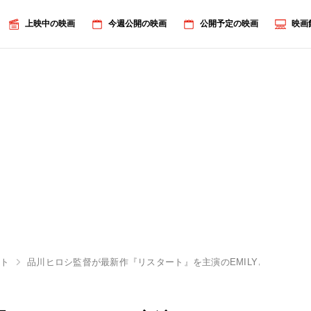
上映中の映画
今週公開の映画
公開予定の映画
映画
ート
品川ヒロシ監督が最新作『リスタート』を主演のEMILYと語り合