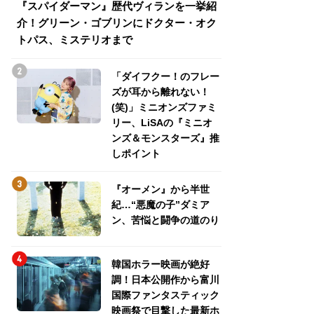
『スパイダーマン』歴代ヴィランを一挙紹
『スパイダーマン
介！グリーン・ゴブリンにドクター・オク
介！グリーン・ゴ
トパス、ミステリオまで
トパス、ミステリ
「ダイフクー！のフレー
ズが耳から離れない！
(笑)」ミニオンズファミ
リー、LiSAの『ミニオ
ンズ＆モンスターズ』推
しポイント
『オーメン』から半世
紀…“悪魔の子”ダミア
ン、苦悩と闘争の道のり
韓国ホラー映画が絶好
調！日本公開作から富川
国際ファンタスティック
映画祭で目撃した最新ホ