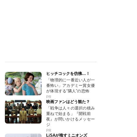
ヒッチコックを彷彿…！
「物理的に一番近い人が一
番怖い」アカデミー賞女優
が体現する“隣人”の恐怖
PR
映画ファンはどう観た？
「戦争は人々の選択の積み
重ねで始まる」『開戦前
夜』が問いかけるメッセー
ジ
PR
LiSAが推すミニオンズ