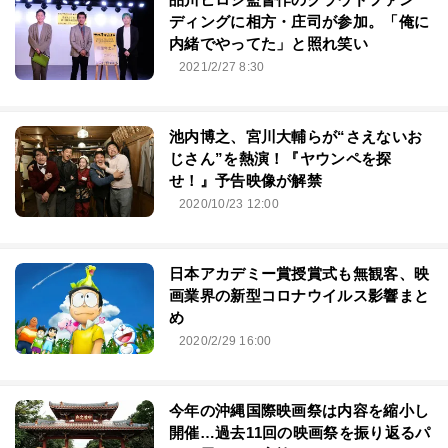
ディングに相方・庄司が参加。「俺に
内緒でやってた」と照れ笑い
2021/2/27 8:30
池内博之、宮川大輔らが“さえないお
じさん”を熱演！『ヤウンペを探
せ！』予告映像が解禁
2020/10/23 12:00
日本アカデミー賞授賞式も無観客、映
画業界の新型コロナウイルス影響まと
め
2020/2/29 16:00
今年の沖縄国際映画祭は内容を縮小し
開催…過去11回の映画祭を振り返るパ