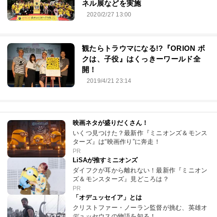
ネル展などを実施
2020/2/27 13:00
観たらトラウマになる!?『ORION ボ
クは、子役』はくっきーワールド全
開！
2019/4/21 23:14
映画ネタが盛りだくさん！
いくつ見つけた？最新作『ミニオンズ＆モンス
ターズ』は“映画作り”に奔走！
PR
LiSAが推すミニオンズ
ダイフクが耳から離れない！最新作『ミニオン
ズ＆モンスターズ』見どころは？
PR
「オデュッセイア」とは
クリストファー・ノーラン監督が挑む、英雄オ
デュッセウスの物語を知る！