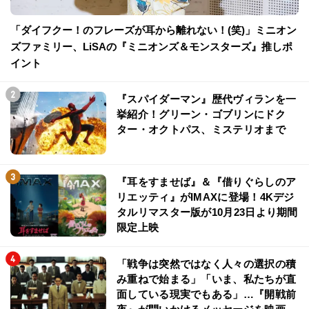
「ダイフクー！のフレーズが耳から離れない！(笑)」ミニオン
ズファミリー、LiSAの『ミニオンズ＆モンスターズ』推しポ
イント
『スパイダーマン』歴代ヴィランを一
挙紹介！グリーン・ゴブリンにドク
ター・オクトパス、ミステリオまで
『耳をすませば』＆『借りぐらしのア
リエッティ』がIMAXに登場！4Kデジ
タルリマスター版が10月23日より期間
限定上映
「戦争は突然ではなく人々の選択の積
み重ねで始まる」「いま、私たちが直
面している現実でもある」…『開戦前