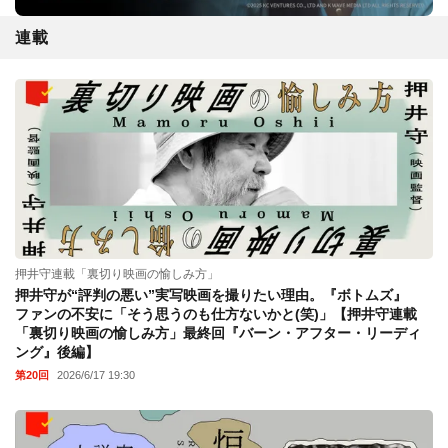
連載
押井守連載「裏切り映画の愉しみ方」
押井守が“評判の悪い”実写映画を撮りたい理由。『ボトムズ』
ファンの不安に「そう思うのも仕方ないかと(笑)」【押井守連載
「裏切り映画の愉しみ方」最終回『バーン・アフター・リーディ
ング』後編】
第20回
2026/6/17 19:30