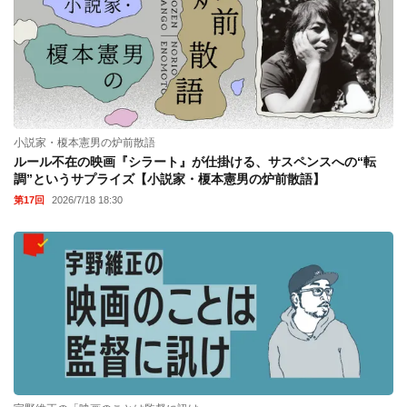
小説家・榎本憲男の炉前散語
ルール不在の映画『シラート』が仕掛ける、サスペンスへの“転
調”というサプライズ【小説家・榎本憲男の炉前散語】
第17回
2026/7/18 18:30