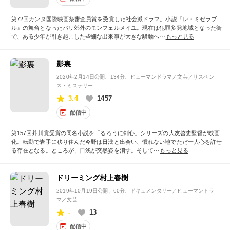
第72回カンヌ国際映画祭審査員賞を受賞した社会派ドラマ。小説『レ・ミゼラブ
ル』の舞台となったパリ郊外のモンフェルメイユ。現在は犯罪多発地域となった街
で、ある少年が引き起こした些細な出来事が大きな騒動へ···
もっと見る
影裏
2020年2月14日公開
、134分、ヒューマンドラマ／文芸／サスペン
ス・ミステリー
3.4
1457
配信中
第157回芥川賞受賞の同名小説を「るろうに剣心」シリーズの大友啓史監督が映画
化。転勤で岩手に移り住んだ今野は日浅と出会い、慣れない地でただ一人心を許せ
る存在となる。ところが、日浅が突然姿を消す。そして···
もっと見る
ドリーミング村上春樹
2019年10月19日公開
、60分、ドキュメンタリー／ヒューマンドラ
マ／文芸
-
13
配信中