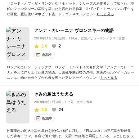
『ロード・オブ・ザ・リング』や『ホビット』シリーズの原作者として知られ、現
代のファンタジーの基礎を築いたと言われる作家、J・R・R・トールキンの半生を
映画化。魔法使いやホビット族、ドラゴンやエルフとい···
もっと見る
アンナ・カレーニナ ヴロンスキーの物語
2018年11月10日公開
、138分、恋愛／ヒューマンドラマ／文芸
2.0
2
配信中
ロシアのカレン・シャフナザーロフが、トルストイの名作文学『アンナ・カレーニ
ナ』を元に作り上げた愛の物語。日露戦争開戦後の満州。軍医のセルゲイ・カレー
ニンは、幼い自分と父から母を奪ったアレクセイ・ヴロン···
もっと見る
きみの鳥はうたえる
2018年9月1日公開
、106分、文芸／青春
3.8
24
配信中
佐藤泰志の同名小説の舞台を現代の函館に移し、「Playback」の三宅唱が映画化
した青春ドラマ。書店で働く“僕”は、失業中の静雄と同居している。ふとしたきっ