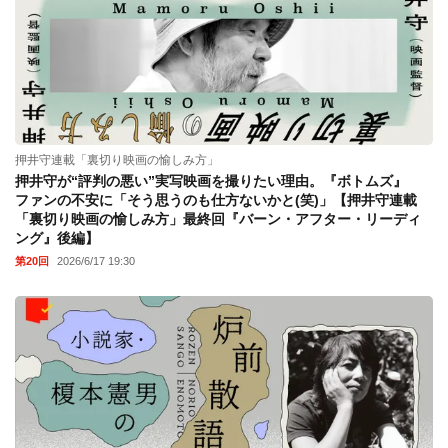
押井守連載「裏切り映画の愉しみ方」
押井守が“評判の悪い”実写映画を撮りたい理由。『ボトムズ』
ファンの不安に「そう思うのも仕方ないかと(笑)」【押井守連載
「裏切り映画の愉しみ方」最終回『バーン・アフター・リーディ
ング』後編】
第20回
2026/6/17 19:30