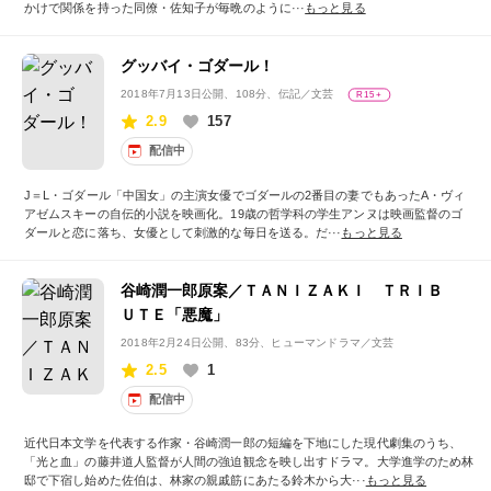
かけで関係を持った同僚・佐知子が毎晩のように···
もっと見る
グッバイ・ゴダール！
2018年7月13日公開
、108分、伝記／文芸
R15+
2.9
157
配信中
J＝L・ゴダール「中国女」の主演女優でゴダールの2番目の妻でもあったA・ヴィ
アゼムスキーの自伝的小説を映画化。19歳の哲学科の学生アンヌは映画監督のゴ
ダールと恋に落ち、女優として刺激的な毎日を送る。だ···
もっと見る
谷崎潤一郎原案／ＴＡＮＩＺＡＫＩ ＴＲＩＢ
ＵＴＥ「悪魔」
2018年2月24日公開
、83分、ヒューマンドラマ／文芸
2.5
1
配信中
近代日本文学を代表する作家・谷崎潤一郎の短編を下地にした現代劇集のうち、
「光と血」の藤井道人監督が人間の強迫観念を映し出すドラマ。大学進学のため林
邸で下宿し始めた佐伯は、林家の親戚筋にあたる鈴木から大···
もっと見る