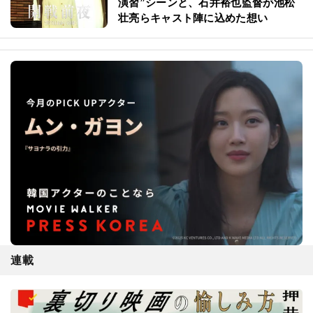
演習”シーンと、石井裕也監督が池松
壮亮らキャスト陣に込めた想い
連載