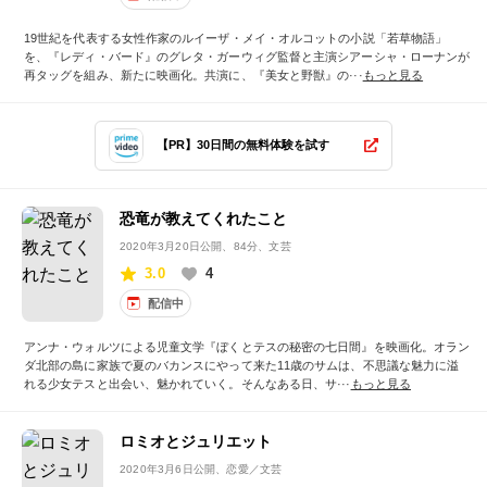
19世紀を代表する女性作家のルイーザ・メイ・オルコットの小説「若草物語」
を、『レディ・バード』のグレタ・ガーウィグ監督と主演シアーシャ・ローナンが
再タッグを組み、新たに映画化。共演に、『美女と野獣』の···
もっと見る
【PR】30日間の無料体験を試す
恐竜が教えてくれたこと
2020年3月20日公開
、84分、文芸
3.0
4
配信中
アンナ・ウォルツによる児童文学『ぼくとテスの秘密の七日間』を映画化。オラン
ダ北部の島に家族で夏のバカンスにやって来た11歳のサムは、不思議な魅力に溢
れる少女テスと出会い、魅かれていく。そんなある日、サ···
もっと見る
ロミオとジュリエット
2020年3月6日公開
、恋愛／文芸