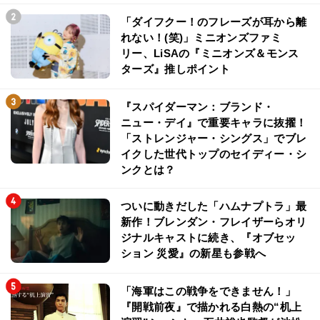
「ダイフクー！のフレーズが耳から離
れない！(笑)」ミニオンズファミ
リー、LiSAの『ミニオンズ＆モンス
ターズ』推しポイント
『スパイダーマン：ブランド・
ニュー・デイ』で重要キャラに抜擢！
「ストレンジャー・シングス」でブレ
イクした世代トップのセイディー・シ
ンクとは？
ついに動きだした「ハムナプトラ」最
新作！ブレンダン・フレイザーらオリ
ジナルキャストに続き、『オブセッ
ション 災愛』の新星も参戦へ
「海軍はこの戦争をできません！」
『開戦前夜』で描かれる白熱の“机上