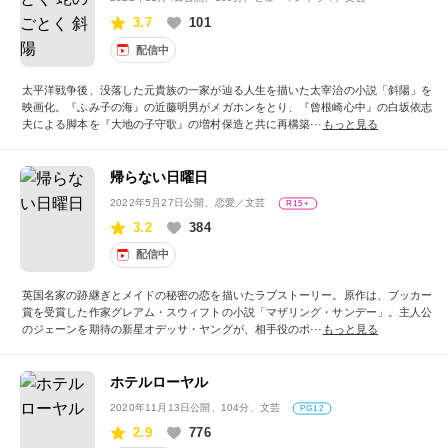
3.7
101
配信中
太平洋戦争後、没落した元貴族の一家が辿る人生を描いた太宰治の小説「斜陽」を
映画化。『ふみ子の海』の近藤明男がメガホンをとり、『曾根崎心中』の白坂依志
夫による脚本を『大地の子守歌』の増村保造と共に再構築···
もっと見る
帰らない日曜日
2022年5月27日公開
、恋愛／文芸
R15+
3.2
384
配信中
英国名家の跡継ぎとメイドの秘密の恋を描いたラブストーリー。原作は、ブッカー
賞を受賞した作家グレアム・スウィフトの小説「マザリング・サンデー」。主人公
のジェーンを期待の新星オデッサ・ヤングが、相手役のポ···
もっと見る
ホテルローヤル
2020年11月13日公開
、104分、文芸
PG12
2.9
776