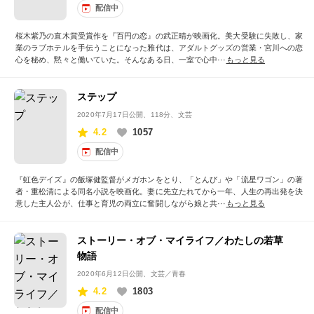
配信中
桜木紫乃の直木賞受賞作を『百円の恋』の武正晴が映画化。美大受験に失敗し、家
業のラブホテルを手伝うことになった雅代は、アダルトグッズの営業・宮川への恋
心を秘め、黙々と働いていた。そんなある日、一室で心中···
もっと見る
ステップ
2020年7月17日公開
、118分、文芸
4.2
1057
配信中
『虹色デイズ』の飯塚健監督がメガホンをとり、「とんび」や「流星ワゴン」の著
者・重松清による同名小説を映画化。妻に先立たれてから一年、人生の再出発を決
意した主人公が、仕事と育児の両立に奮闘しながら娘と共···
もっと見る
ストーリー・オブ・マイライフ／わたしの若草
物語
2020年6月12日公開
、文芸／青春
4.2
1803
配信中