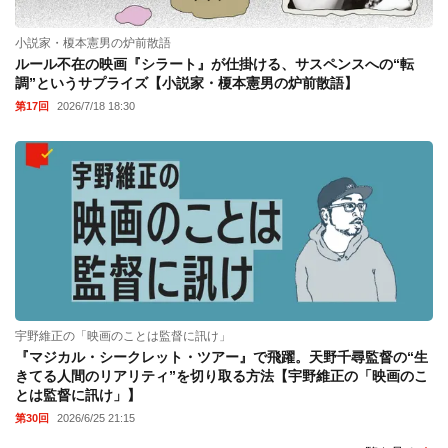
小説家・榎本憲男の炉前散語
ルール不在の映画『シラート』が仕掛ける、サスペンスへの“転
調”というサプライズ【小説家・榎本憲男の炉前散語】
第17回
2026/7/18 18:30
宇野維正の「映画のことは監督に訊け」
『マジカル・シークレット・ツアー』で飛躍。天野千尋監督の“生
きてる人間のリアリティ”を切り取る方法【宇野維正の「映画のこ
とは監督に訊け」】
第30回
2026/6/25 21:15