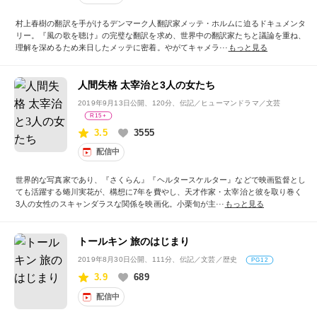
村上春樹の翻訳を手がけるデンマーク人翻訳家メッテ・ホルムに迫るドキュメンタ
リー。『風の歌を聴け』の完璧な翻訳を求め、世界中の翻訳家たちと議論を重ね、
理解を深めるため来日したメッテに密着。やがてキャメラ···
もっと見る
人間失格 太宰治と3人の女たち
2019年9月13日公開
、120分、伝記／ヒューマンドラマ／文芸
R15+
3.5
3555
配信中
世界的な写真家であり、『さくらん』『ヘルタースケルター』などで映画監督とし
ても活躍する蜷川実花が、構想に7年を費やし、天才作家・太宰治と彼を取り巻く
3人の女性のスキャンダラスな関係を映画化。小栗旬が主···
もっと見る
トールキン 旅のはじまり
2019年8月30日公開
、111分、伝記／文芸／歴史
PG12
3.9
689
配信中