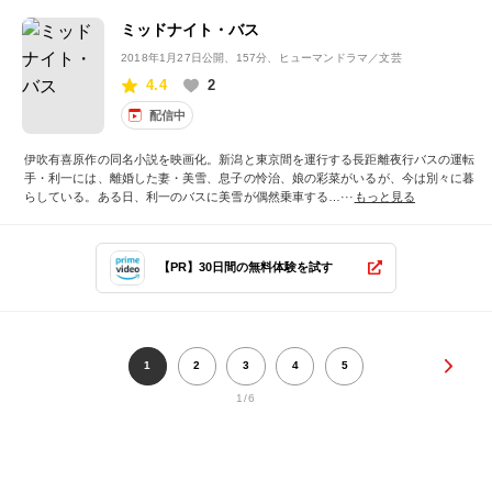
ミッドナイト・バス
2018年1月27日公開
、157分、ヒューマンドラマ／文芸
4.4
2
配信中
伊吹有喜原作の同名小説を映画化。新潟と東京間を運行する長距離夜行バスの運転
手・利一には、離婚した妻・美雪、息子の怜治、娘の彩菜がいるが、今は別々に暮
らしている。ある日、利一のバスに美雪が偶然乗車する…···
もっと見る
【PR】30日間の無料体験を試す
1
2
3
4
5
1/6