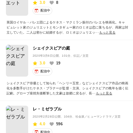
3.0
8
配信中
英国ロイヤル・バレエ団によるケネス・マクミラン振付のバレエを映画化。キャ
ピュレット家のジュリエットとモンタギュー家のロミオは恋に落ちるが、両家は対
立していた。二人は密かに結婚するが、ロミオはジュリエッ···
もっと見る
シェイクスピアの庭
2020年3月6日公開
、101分、伝記／文芸
3.0
19
配信中
シェイクスピア俳優として知られ「ヘンリー五世」などシェイクスピア作品の映画
化を多数手がけたケネス・ブラナーが監督・主演、シェイクスピアの晩年を描く伝
記劇。グローブ座焼失後断筆した文豪は故郷に戻るが、長···
もっと見る
レ・ミゼラブル
2020年2月28日公開
、104分、社会派／ヒューマンドラマ／文芸
4.0
596
配信中