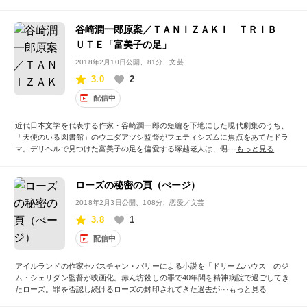
谷崎潤一郎原案／ＴＡＮＩＺＡＫＩ ＴＲＩＢ
ＵＴＥ「富美子の足」
2018年2月10日公開
、81分、文芸
3.0
2
配信中
近代日本文学を代表する作家・谷崎潤一郎の短編を下地にした現代劇集のうち、
「天使のいる図書館」のウエダアツシ監督がフェティシズムに焦点をあてたドラ
マ。デリヘルで見つけた富美子の足を偏愛する塚越老人は、甥···
もっと見る
ローズの秘密の頁（ぺージ）
2018年2月3日公開
、108分、恋愛／文芸
3.8
1
配信中
アイルランドの作家セバスチャン・バリーによる小説を「ドリームハウス」のジ
ム・シェリダン監督が映画化。赤ん坊殺しの罪で40年間を精神病院で過ごしてき
たローズ。罪を否認し続けるローズの封印されてきた過去が···
もっと見る