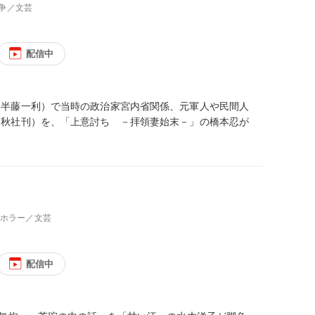
戦争／文芸
配信中
た半藤一利）で当時の政治家宮内省関係、元軍人や民間人
春秋社刊）を、「上意討ち －拝領妻始末－」の橋本忍が
、ホラー／文芸
配信中