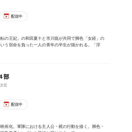
配信中
流転の王妃」の和田夏十と市川崑が共同で脚色「女経」の
という宿命を負った一人の青年の半生が描かれる。「浮
４部
、文芸
配信中
の映画化。軍隊における主人公・梶の行動を描く。脚色・