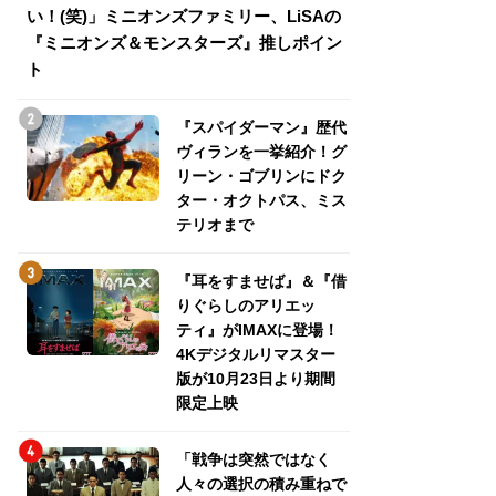
い！(笑)」ミニオンズファミリー、LiSAの
介！グリーン・ゴ
『ミニオンズ＆モンスターズ』推しポイン
トパス、ミステリ
ト
『スパイダーマン』歴代
ヴィランを一挙紹介！グ
リーン・ゴブリンにドク
ター・オクトパス、ミス
テリオまで
『耳をすませば』＆『借
りぐらしのアリエッ
ティ』がIMAXに登場！
4Kデジタルリマスター
版が10月23日より期間
限定上映
「戦争は突然ではなく
人々の選択の積み重ねで