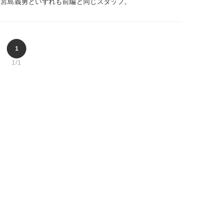
・宮島義勇といずれも前編と同じスタッフ。
1
1/1