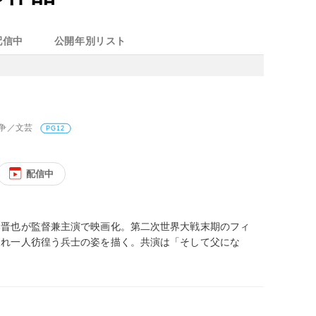
配信中
公開年別リスト
戦争／文芸
PG12
配信中
本晋也が監督兼主演で映画化。第二次世界大戦末期のフィ
され一人彷徨う兵士の姿を描く。共演は「そして父にな