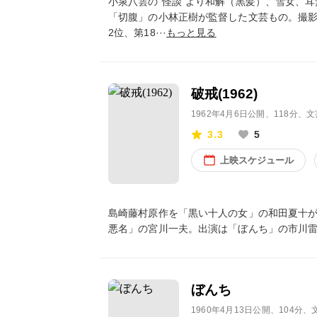
小泉八雲の“怪談”より和解（黒髪）、雪女、
「切腹」の小林正樹が監督した文芸もの。撮影
2位、第18···
もっと見る
破戒(1962)
1962年4月6日公開
、118分、文
3.3
5
上映スケジュール
島崎藤村原作を「黒い十人の女」の和田夏十
悪名」の宮川一夫。出演は「ぼんち」の市川
ぼんち
1960年4月13日公開
、104分、