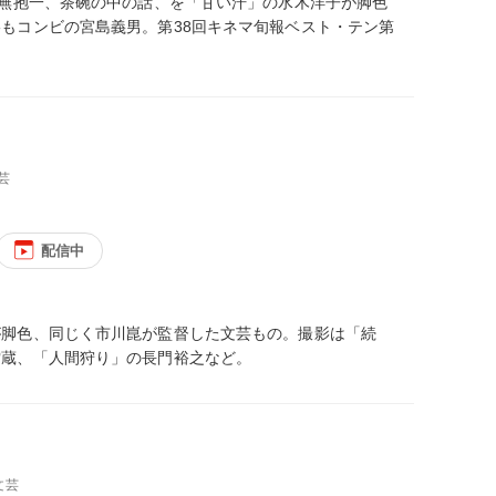
耳無抱一、茶碗の中の話、を「甘い汗」の水木洋子が脚色
もコンビの宮島義男。第38回キネマ旬報ベスト・テン第
芸
配信中
が脚色、同じく市川崑が監督した文芸もの。撮影は「続
雷蔵、「人間狩り」の長門裕之など。
文芸