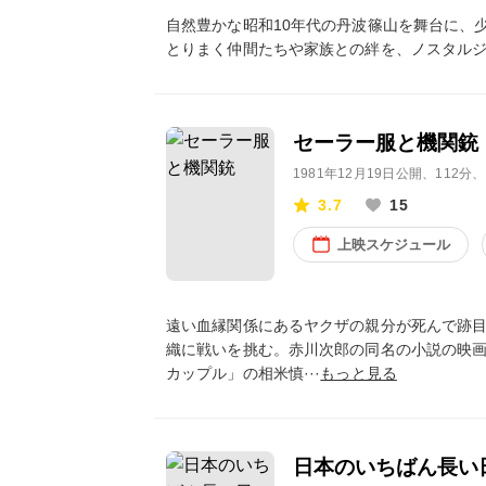
自然豊かな昭和10年代の丹波篠山を舞台に、
とりまく仲間たちや家族との絆を、ノスタル
セーラー服と機関銃
1981年12月19日公開
、112分
3.7
15
上映スケジュール
遠い血縁関係にあるヤクザの親分が死んで跡
織に戦いを挑む。赤川次郎の同名の小説の映
カップル」の相米慎···
もっと見る
日本のいちばん長い日(