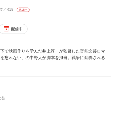
芸／R18
R18+
配信中
の下で映画作りを学んだ井上淳一が監督した官能文芸ロマ
女を忘れない」の中野太が脚本を担当。戦争に翻弄される
文芸