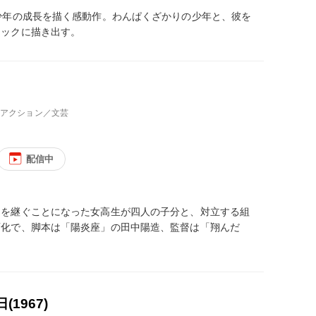
少年の成長を描く感動作。わんぱくざかりの少年と、彼を
ジックに描き出す。
、アクション／文芸
配信中
目を継ぐことになった女高生が四人の子分と、対立する組
画化で、脚本は「陽炎座」の田中陽造、監督は「翔んだ
1967)