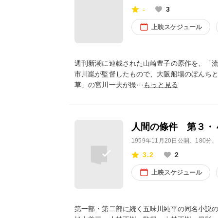
-
3
上映スケジュール
週刊新潮に連載された山崎豊子の原作を、「
市川崑が監督したもので、大阪船場のぼんち
草」の宮川一夫が撮···
もっと見る
人間の條件 第３・
1959年11月20日公開
、180分
3.2
2
上映スケジュール
第一部・第二部に続く五味川純平の同名小説