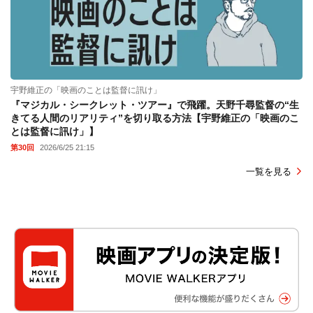
宇野維正の「映画のことは監督に訊け」
『マジカル・シークレット・ツアー』で飛躍。天野千尋監督の“生
きてる人間のリアリティ”を切り取る方法【宇野維正の「映画のこ
とは監督に訊け」】
第30回
2026/6/25 21:15
一覧を見る