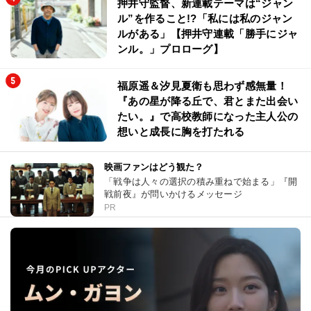
押井守監督、新連載テーマは“ジャン
ル”を作ること!?「私には私のジャン
ルがある」【押井守連載「勝手にジャ
ンル。」プロローグ】
福原遥＆汐見夏衛も思わず感無量！
『あの星が降る丘で、君とまた出会い
たい。』で高校教師になった主人公の
想いと成長に胸を打たれる
映画ファンはどう観た？
「戦争は人々の選択の積み重ねで始まる」『開
戦前夜』が問いかけるメッセージ
PR