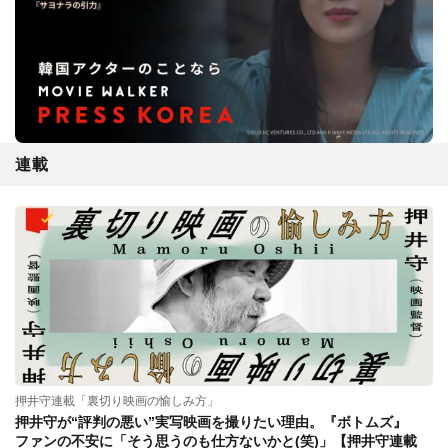
連載
押井守連載「裏切り映画の愉しみ方」
押井守が“評判の悪い”実写映画を撮りたい理由。『ボトムズ』
ファンの不安に「そう思うのも仕方ないかと(笑)」【押井守連載