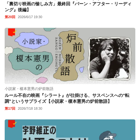
「裏切り映画の愉しみ方」最終回『バーン・アフター・リーディ
ング』後編】
第20回
2026/6/17 19:30
小説家・榎本憲男の炉前散語
ルール不在の映画『シラート』が仕掛ける、サスペンスへの“転
調”というサプライズ【小説家・榎本憲男の炉前散語】
第17回
2026/7/18 18:30