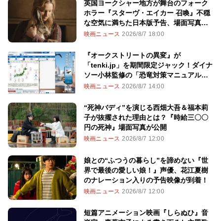
英国ヨークシャー地方が舞台のフォーク
ホラー『スターヴ・エイカー 召喚』不穏
な空気に満ちた日本版予告、場面写真を
一挙解禁！
映画ニュース
2026/8/7 18:00
『オークストリートの異変』が
「tenki.jp」を期間限定ジャック！ダイナ
ソー小林監修の「恐竜対策マニュアル」
も
映画ニュース
2026/8/7 14:00
“死神バディ”を演じる西畑大吾＆福本莉
子が抜擢された理由とは？『時給三〇〇
円の死神』場面写真が公開
映画ニュース
2026/8/7 12:00
娘との“ふつうの暮らし”を諦めない『世
界で最後の愛しい娘！』声優、花江夏樹
のナレーション入りの予告映像が到着！
映画ニュース
2026/8/7 12:00
短篇アニメーション映画『しらぬひ』音