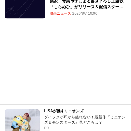
楽家、青葉市子による書き下ろし主題歌
「しらぬひ」がリリース＆配信スター
ト！
映画ニュース
2026/8/7 10:00
LiSAが推すミニオンズ
ダイフクが耳から離れない！最新作『ミニオン
ズ＆モンスターズ』見どころは？
PR