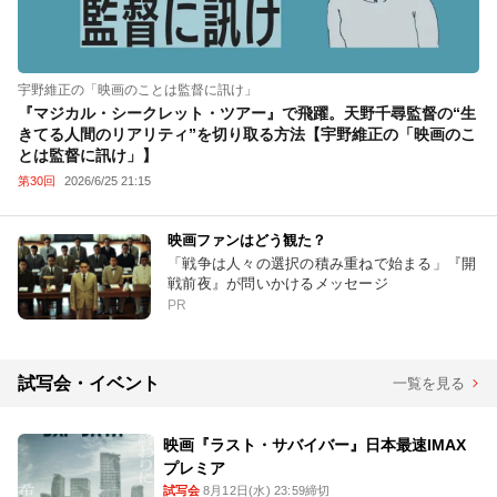
宇野維正の「映画のことは監督に訊け」
『マジカル・シークレット・ツアー』で飛躍。天野千尋監督の“生
きてる人間のリアリティ”を切り取る方法【宇野維正の「映画のこ
とは監督に訊け」】
第30回
2026/6/25 21:15
映画ファンはどう観た？
「戦争は人々の選択の積み重ねで始まる」『開
戦前夜』が問いかけるメッセージ
PR
試写会・イベント
一覧を見る
映画『ラスト・サバイバー』日本最速IMAX
プレミア
試写会
8月12日(水) 23:59締切