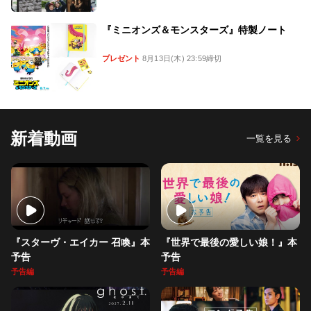
『ミニオンズ＆モンスターズ』特製ノート
プレゼント
8月13日(木) 23:59締切
新着動画
一覧を見る
『スターヴ・エイカー 召喚』本
『世界で最後の愛しい娘！』本
予告
予告
予告編
予告編