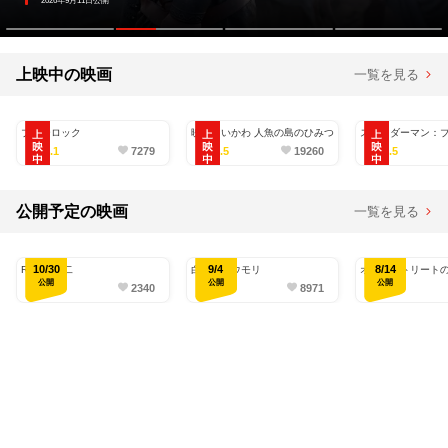
2026年9月11日公開
上映中の映画
一覧を見る
ブルーロック
映画ちいかわ 人魚の島のひみつ
スパイダーマン：
ニュー・デイ
4.1
7279
4.5
19260
4.5
公開予定の映画
一覧を見る
10/30
9/4
8/14
RYUJI 竜二
白鳥とコウモリ
オークストリート
公開
公開
公開
-
2340
-
8971
-