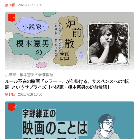
第20回
2026/6/17 19:30
小説家・榎本憲男の炉前散語
ルール不在の映画『シラート』が仕掛ける、サスペンスへの“転
調”というサプライズ【小説家・榎本憲男の炉前散語】
第17回
2026/7/18 18:30