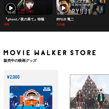
『ghost／夜の果て』特報
RYUJI 竜二
特報
予告編
販売中の映画グッズ